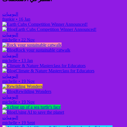
اليوميات
frankie
•
16 Jan
Earth Cubs Competition Winner Announced!
اليوميات
michelle
•
22 Nov
Rock your sustainable catwalk
اليوميات
michelle
•
13 Jan
Climate & Nature Masterclass for Educators
اليوميات
michelle
•
19 Nov
Rewilding Wonders
اليوميات
michelle
•
19 Nov
Using AI to save the planet
اليوميات
michelle
•
19 Sept