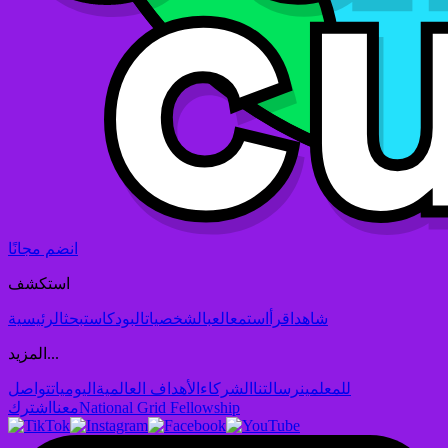
انضم مجانًا
استكشف
شاهد
اقرأ
استمع
العب
الشخصيات
البودكاست
بحث
الرئيسية
المزيد...
للمعلمين
رسالتنا
الشركاء
الأهداف العالمية
اليوميات
تواصل
National Grid Fellowship
معنا
اشترك