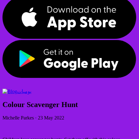
يوميات
Colour Scavenger Hunt
Michelle Parkes
·
23 May 2022