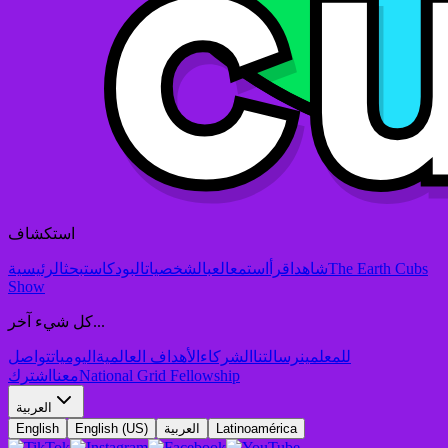
استكشاف
The Earth Cubs
شاهد
اقرأ
استمع
العب
الشخصيات
البودكاست
بحث
الرئيسية
Show
كل شيء آخر...
للمعلمين
رسالتنا
الشركاء
الأهداف العالمية
اليوميات
تواصل
National Grid Fellowship
معنا
اشترك
العربية
Latinoamérica
العربية
English (US)
English