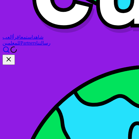
شاهد
استمع
اقرأ
العب
رسالتنا
Partners
للمعلمين