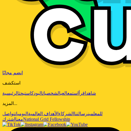
انضم مجانًا
استكشف
شاهد
اقرأ
استمع
العب
الشخصيات
البودكاست
بحث
الرئيسية
المزيد...
للمعلمين
رسالتنا
الشركاء
الأهداف العالمية
اليوميات
تواصل
National Grid Fellowship
معنا
اشترك