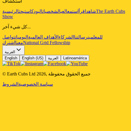
استكشاف
The Earth Cubs
شاهد
اقرأ
استمع
العب
الشخصيات
البودكاست
بحث
الرئيسية
Show
كل شيء آخر...
للمعلمين
رسالتنا
الشركاء
الأهداف العالمية
اليوميات
تواصل
National Grid Fellowship
معنا
اشترك
العربية
Latinoamérica
العربية
English (US)
English
جميع الحقوق محفوظة
,
2026
© Earth Cubs Ltd
سياسة الخصوصية
الشروط