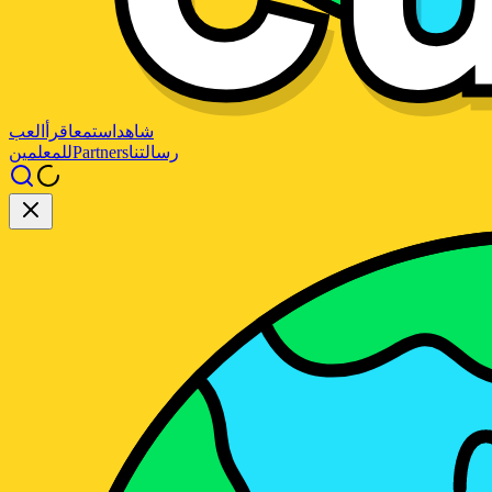
شاهد
استمع
اقرأ
العب
رسالتنا
Partners
للمعلمين