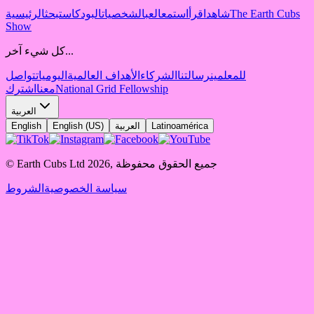
The Earth Cubs
شاهد
اقرأ
استمع
العب
الشخصيات
البودكاست
بحث
الرئيسية
Show
كل شيء آخر...
للمعلمين
رسالتنا
الشركاء
الأهداف العالمية
اليوميات
تواصل
National Grid Fellowship
معنا
اشترك
العربية
Latinoamérica
العربية
English (US)
English
جميع الحقوق محفوظة
,
2026
© Earth Cubs Ltd
سياسة الخصوصية
الشروط