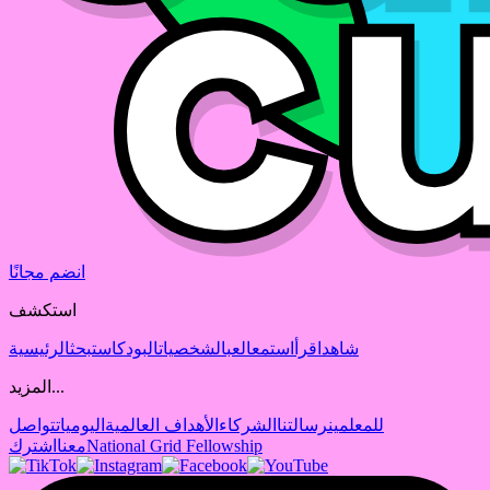
انضم مجانًا
استكشف
شاهد
اقرأ
استمع
العب
الشخصيات
البودكاست
بحث
الرئيسية
المزيد...
للمعلمين
رسالتنا
الشركاء
الأهداف العالمية
اليوميات
تواصل
National Grid Fellowship
معنا
اشترك