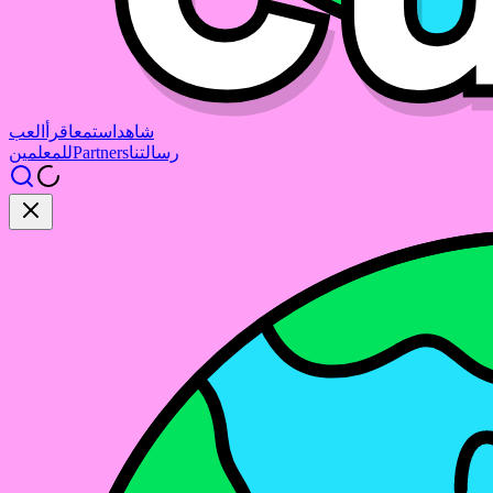
شاهد
استمع
اقرأ
العب
رسالتنا
Partners
للمعلمين