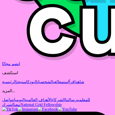
انضم مجانًا
استكشف
شاهد
اقرأ
استمع
العب
الشخصيات
البودكاست
بحث
الرئيسية
المزيد...
للمعلمين
رسالتنا
الشركاء
الأهداف العالمية
اليوميات
تواصل
National Grid Fellowship
معنا
اشترك