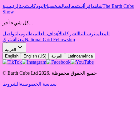
The Earth Cubs
شاهد
اقرأ
استمع
العب
الشخصيات
البودكاست
بحث
الرئيسية
Show
كل شيء آخر...
للمعلمين
رسالتنا
الشركاء
الأهداف العالمية
اليوميات
تواصل
National Grid Fellowship
معنا
اشترك
العربية
Latinoamérica
العربية
English (US)
English
جميع الحقوق محفوظة
,
2026
© Earth Cubs Ltd
سياسة الخصوصية
الشروط