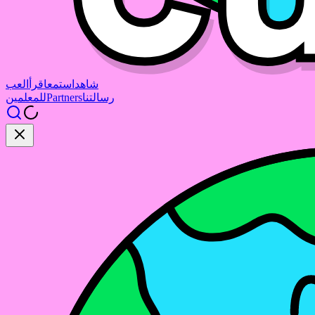
شاهد
استمع
اقرأ
العب
رسالتنا
Partners
للمعلمين