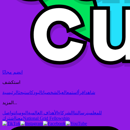
انضم مجانًا
استكشف
شاهد
اقرأ
استمع
العب
الشخصيات
البودكاست
بحث
الرئيسية
المزيد...
للمعلمين
رسالتنا
الشركاء
الأهداف العالمية
اليوميات
تواصل
National Grid Fellowship
معنا
اشترك