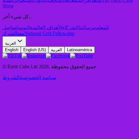
The Earth Cubs
شاهد
اقرأ
استمع
العب
الشخصيات
البودكاست
بحث
الرئيسية
Show
كل شيء آخر...
للمعلمين
رسالتنا
الشركاء
الأهداف العالمية
اليوميات
تواصل
National Grid Fellowship
معنا
اشترك
العربية
Latinoamérica
العربية
English (US)
English
جميع الحقوق محفوظة
,
2026
© Earth Cubs Ltd
سياسة الخصوصية
الشروط