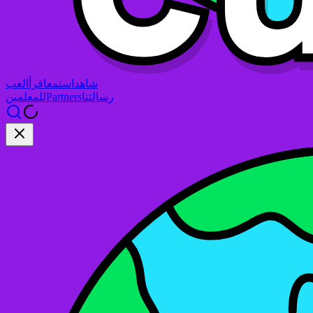
شاهد
استمع
اقرأ
العب
رسالتنا
Partners
للمعلمين