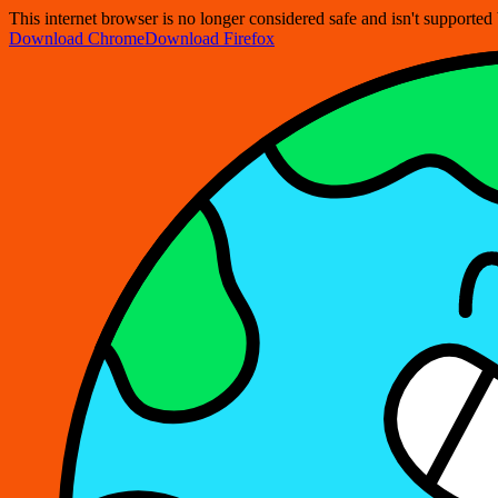
This internet browser is no longer considered safe and isn't support
Download Chrome
Download Firefox