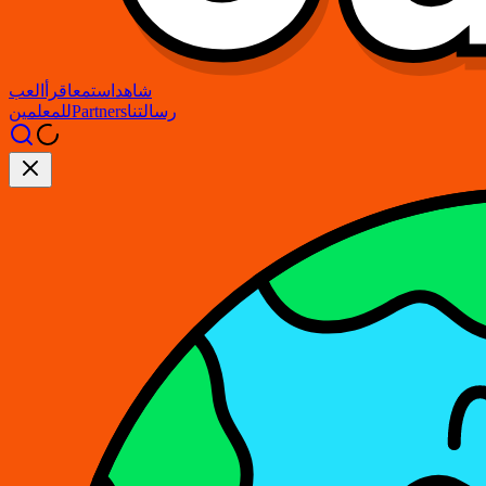
شاهد
استمع
اقرأ
العب
رسالتنا
Partners
للمعلمين