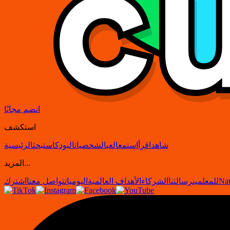
انضم مجانًا
استكشف
شاهد
اقرأ
استمع
العب
الشخصيات
البودكاست
بحث
الرئيسية
المزيد...
Nat
للمعلمين
رسالتنا
الشركاء
الأهداف العالمية
اليوميات
تواصل معنا
اشترك