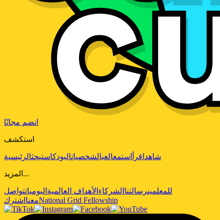
انضم مجانًا
استكشف
شاهد
اقرأ
استمع
العب
الشخصيات
البودكاست
بحث
الرئيسية
المزيد...
للمعلمين
رسالتنا
الشركاء
الأهداف العالمية
اليوميات
تواصل
National Grid Fellowship
معنا
اشترك