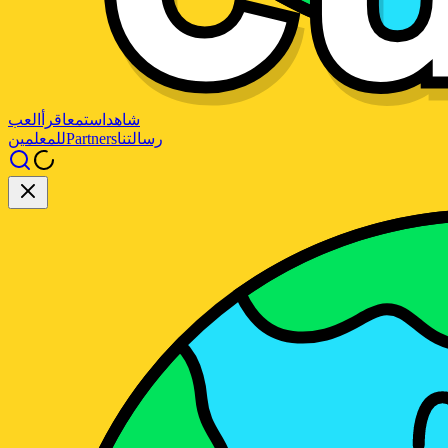
شاهد
استمع
اقرأ
العب
رسالتنا
Partners
للمعلمين