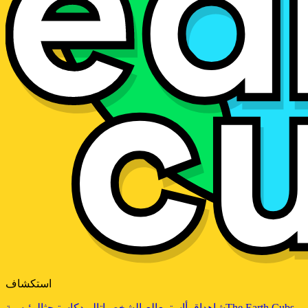
استكشاف
The Earth Cubs
شاهد
اقرأ
استمع
العب
الشخصيات
البودكاست
بحث
الرئيسية