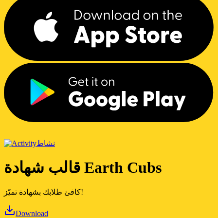
نشاط
قالب شهادة Earth Cubs
كافئ طلابك بشهادة تميّز!
Download