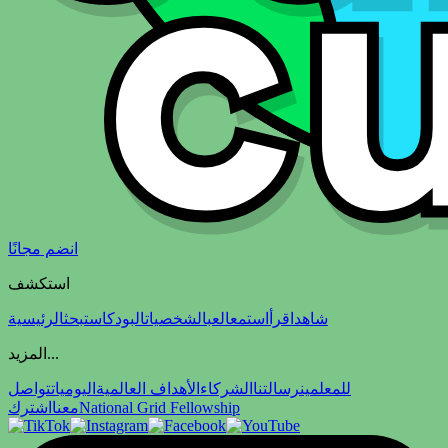
انضم مجانًا
استكشف
شاهد
اقرأ
استمع
العب
الشخصيات
البودكاست
بحث
الرئيسية
المزيد...
للمعلمين
رسالتنا
الشركاء
الأهداف العالمية
اليوميات
تواصل
National Grid Fellowship
معنا
اشترك