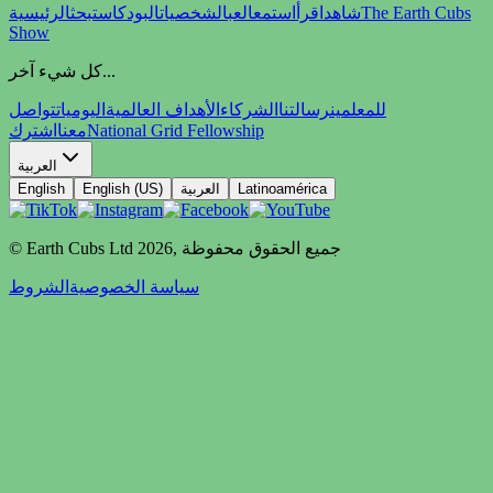
The Earth Cubs
شاهد
اقرأ
استمع
العب
الشخصيات
البودكاست
بحث
الرئيسية
Show
كل شيء آخر...
للمعلمين
رسالتنا
الشركاء
الأهداف العالمية
اليوميات
تواصل
National Grid Fellowship
معنا
اشترك
العربية
Latinoamérica
العربية
English (US)
English
جميع الحقوق محفوظة
,
2026
© Earth Cubs Ltd
سياسة الخصوصية
الشروط