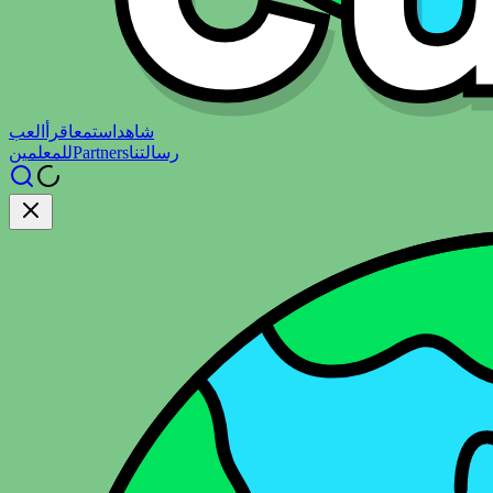
شاهد
استمع
اقرأ
العب
رسالتنا
Partners
للمعلمين