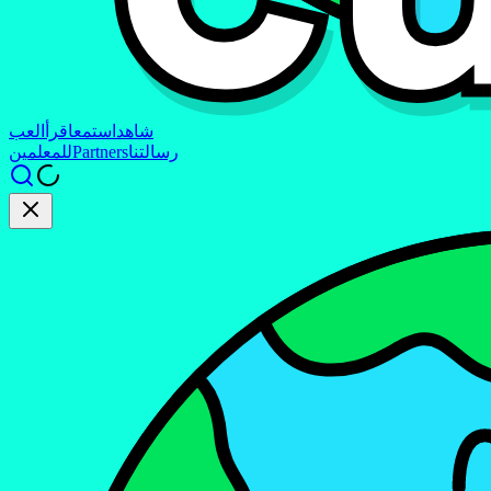
شاهد
استمع
اقرأ
العب
رسالتنا
Partners
للمعلمين