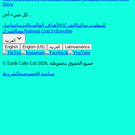
Show
كل شيء آخر...
للمعلمين
رسالتنا
الشركاء
الأهداف العالمية
اليوميات
تواصل
National Grid Fellowship
معنا
اشترك
العربية
Latinoamérica
العربية
English (US)
English
جميع الحقوق محفوظة
,
2026
© Earth Cubs Ltd
سياسة الخصوصية
الشروط