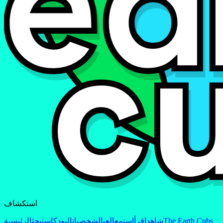
استكشاف
The Earth Cubs
شاهد
اقرأ
استمع
العب
الشخصيات
البودكاست
بحث
الرئيسية