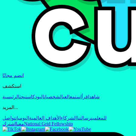
انضم مجانًا
استكشف
شاهد
اقرأ
استمع
العب
الشخصيات
البودكاست
بحث
الرئيسية
المزيد...
للمعلمين
رسالتنا
الشركاء
الأهداف العالمية
اليوميات
تواصل
National Grid Fellowship
معنا
اشترك