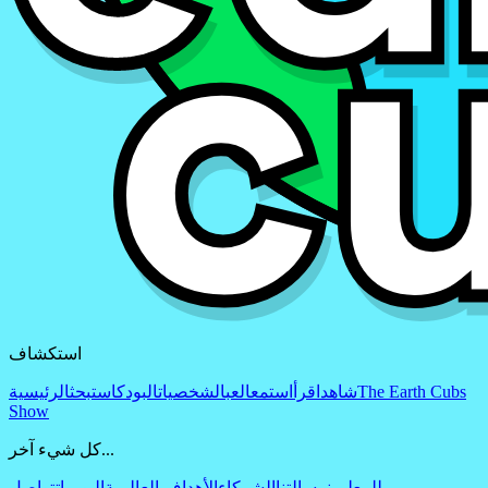
استكشاف
The Earth Cubs
شاهد
اقرأ
استمع
العب
الشخصيات
البودكاست
بحث
الرئيسية
Show
كل شيء آخر...
للمعلمين
رسالتنا
الشركاء
الأهداف العالمية
اليوميات
تواصل