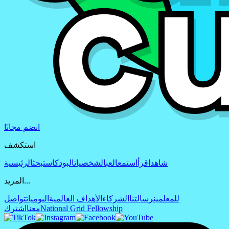
انضم مجانًا
استكشف
شاهد
اقرأ
استمع
العب
الشخصيات
البودكاست
بحث
الرئيسية
المزيد...
للمعلمين
رسالتنا
الشركاء
الأهداف العالمية
اليوميات
تواصل
National Grid Fellowship
معنا
اشترك