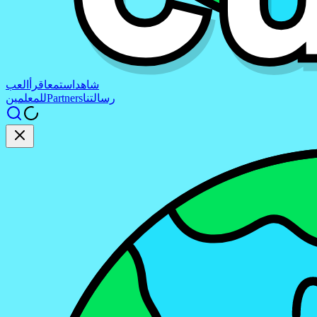
شاهد
استمع
اقرأ
العب
رسالتنا
Partners
للمعلمين