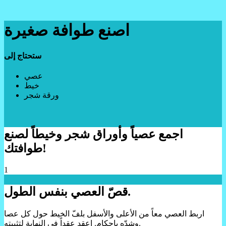
اصنع طوافة صغيرة
ستحتاج إلى
عصي
خيط
ورقة شجر
اجمع عصياً وأوراق شجر وخيطاً لصنع
طوافتك!
1
قصّ العصي بنفس الطول.
اربط العصي معاً من الأعلى والأسفل بلفّ الخيط حول كل عصا
وشدّه بإحكام. اعقد عقداً في النهاية لتثبيته.