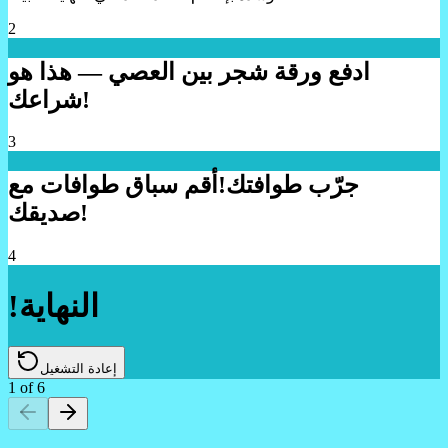
2
ادفع ورقة شجر بين العصي — هذا هو
شراعك!
3
جرّب طوافتك!
أقم سباق طوافات مع
صديقك!
4
!النهاية
إعادة التشغيل
1
of
6