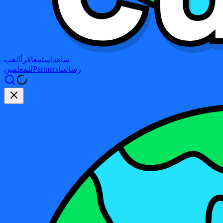
شاهد
استمع
اقرأ
العب
رسالتنا
Partners
للمعلمين