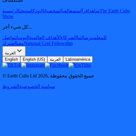
استكشاف
The Earth Cubs
شاهد
اقرأ
استمع
العب
الشخصيات
البودكاست
بحث
الرئيسية
Show
كل شيء آخر...
للمعلمين
رسالتنا
الشركاء
الأهداف العالمية
اليوميات
تواصل
National Grid Fellowship
معنا
اشترك
العربية
Latinoamérica
العربية
English (US)
English
جميع الحقوق محفوظة
,
2026
© Earth Cubs Ltd
سياسة الخصوصية
الشروط