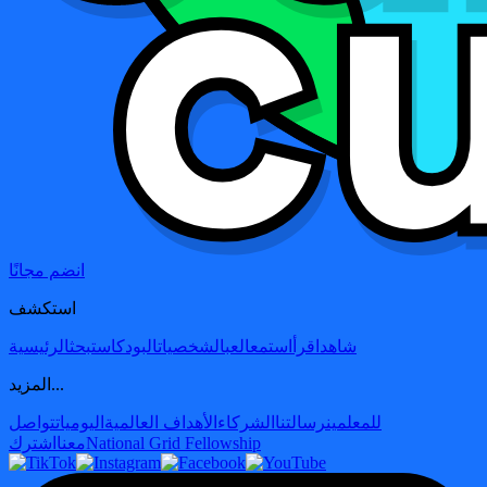
انضم مجانًا
استكشف
شاهد
اقرأ
استمع
العب
الشخصيات
البودكاست
بحث
الرئيسية
المزيد...
للمعلمين
رسالتنا
الشركاء
الأهداف العالمية
اليوميات
تواصل
National Grid Fellowship
معنا
اشترك