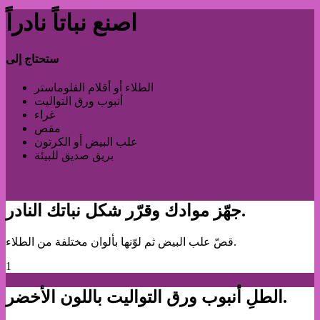
اصنع نباتاً نادراً
ستحتاج إلى
الطلاء أو أقلام الفلوماستر
أنبوب ورق التواليت
غراء
مقص
علب البيض أو الكرتون
بريق صديق للبيئة
جهّز موادك وقرّر شكل نباتك النادر.
قصّ علب البيض ثم لوّنها بألوان مختلفة من الطلاء.
1
الطلِ أنبوب ورق التواليت باللون الأخضر.