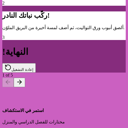
2
ركّب نباتك النادر!
ألصق أنبوب ورق التواليت، ثم أضف لمسة أخيرة من البريق الملوّن.
3
!النهاية
إعادة التشغيل
1
of
5
استمر في الاستكشاف
مختارات للفصل الدراسي والمنزل