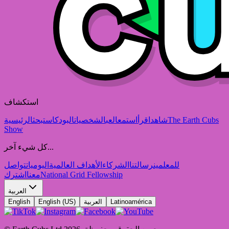
استكشاف
The Earth Cubs
شاهد
اقرأ
استمع
العب
الشخصيات
البودكاست
بحث
الرئيسية
Show
كل شيء آخر...
للمعلمين
رسالتنا
الشركاء
الأهداف العالمية
اليوميات
تواصل
National Grid Fellowship
معنا
اشترك
العربية
Latinoamérica
العربية
English (US)
English