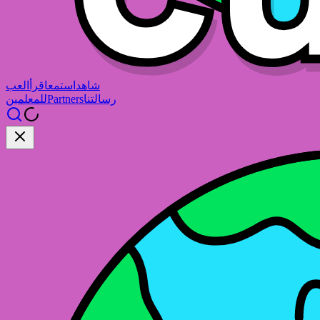
شاهد
استمع
اقرأ
العب
رسالتنا
Partners
للمعلمين