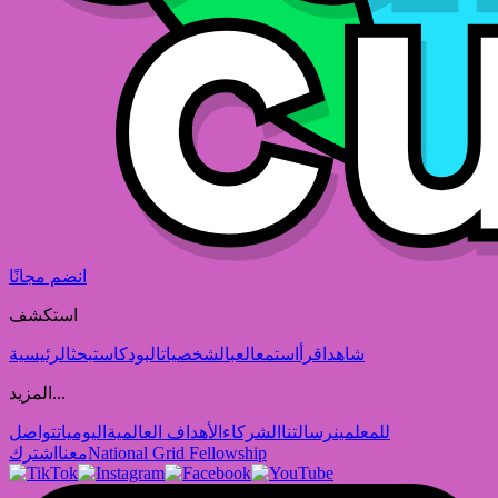
انضم مجانًا
استكشف
شاهد
اقرأ
استمع
العب
الشخصيات
البودكاست
بحث
الرئيسية
المزيد...
للمعلمين
رسالتنا
الشركاء
الأهداف العالمية
اليوميات
تواصل
National Grid Fellowship
معنا
اشترك