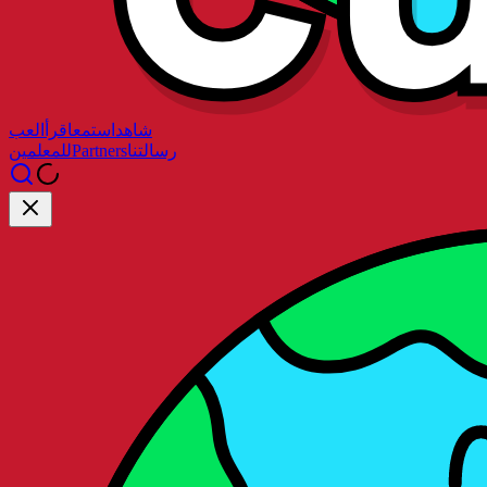
شاهد
استمع
اقرأ
العب
رسالتنا
Partners
للمعلمين