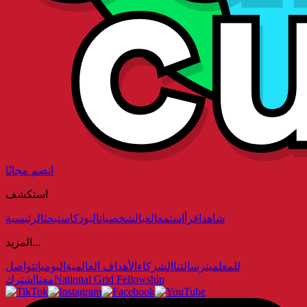
انضم مجانًا
استكشف
شاهد
اقرأ
استمع
العب
الشخصيات
البودكاست
بحث
الرئيسية
المزيد...
للمعلمين
رسالتنا
الشركاء
الأهداف العالمية
اليوميات
تواصل
National Grid Fellowship
معنا
اشترك