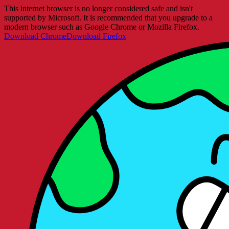
This internet browser is no longer considered safe and isn't
supported by Microsoft. It is recommended that you upgrade to a
modern browser such as Google Chrome or Mozilla Firefox.
Download Chrome
Download Firefox