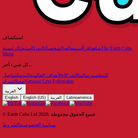
استكشاف
The Earth Cubs
شاهد
اقرأ
استمع
العب
الشخصيات
البودكاست
بحث
الرئيسية
Show
كل شيء آخر...
للمعلمين
رسالتنا
الشركاء
الأهداف العالمية
اليوميات
تواصل
National Grid Fellowship
معنا
اشترك
العربية
Latinoamérica
العربية
English (US)
English
جميع الحقوق محفوظة
,
2026
© Earth Cubs Ltd
سياسة الخصوصية
الشروط