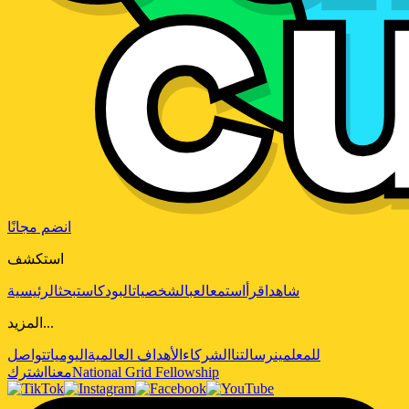
انضم مجانًا
استكشف
شاهد
اقرأ
استمع
العب
الشخصيات
البودكاست
بحث
الرئيسية
المزيد...
للمعلمين
رسالتنا
الشركاء
الأهداف العالمية
اليوميات
تواصل
National Grid Fellowship
معنا
اشترك