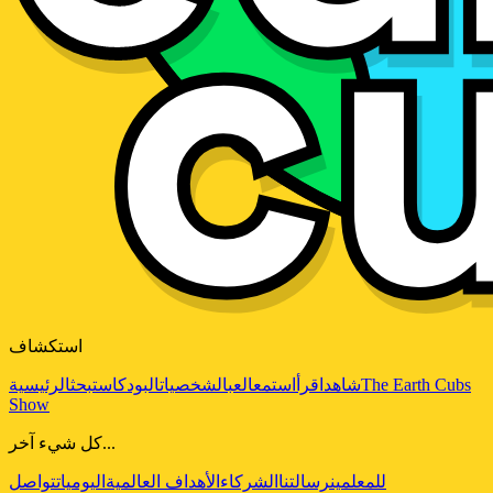
استكشاف
The Earth Cubs
شاهد
اقرأ
استمع
العب
الشخصيات
البودكاست
بحث
الرئيسية
Show
كل شيء آخر...
للمعلمين
رسالتنا
الشركاء
الأهداف العالمية
اليوميات
تواصل