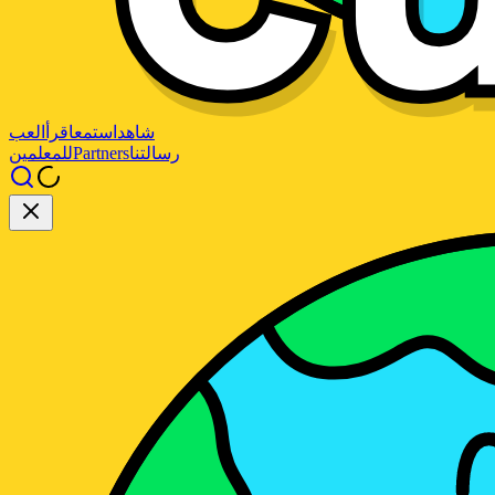
شاهد
استمع
اقرأ
العب
رسالتنا
Partners
للمعلمين