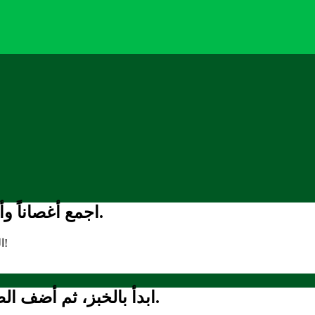
اجمع أغصاناً وأوراق شجر وتراباً وعشباً وبعض الطعام القديم.
الخس والمخللات والجبن أو أي منتجات قديمة أخرى رائعة لهذا النشاط!
ابدأ بالخبز، ثم أضف الطبقة الأرضية ويمكن أن تكون الحمص والتراب.