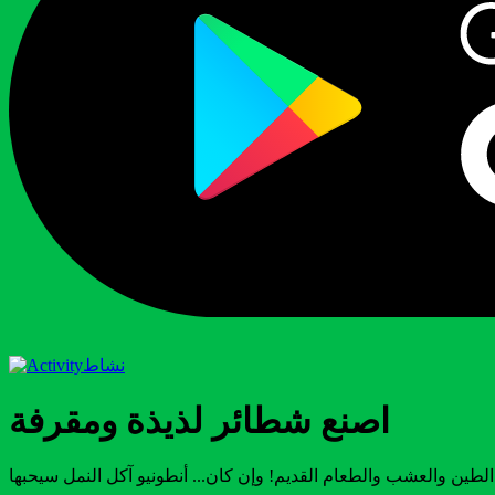
نشاط
اصنع شطائر لذيذة ومقرفة