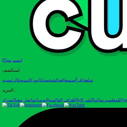
انضم مجانًا
استكشف
شاهد
اقرأ
استمع
العب
الشخصيات
البودكاست
بحث
الرئيسية
المزيد...
Nat
للمعلمين
رسالتنا
الشركاء
الأهداف العالمية
اليوميات
تواصل معنا
اشترك