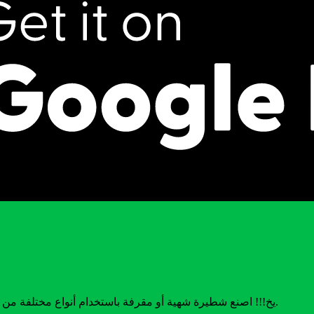
يخ!!! اصنع شطيرة شهية أو مقرفة باستخدام أنواع مختلفة من الطين والعشب والطعام القديم! وإن كان... أنطونيو آكل النمل سيحبها.