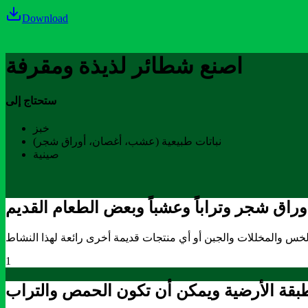
Download
اصنع شطائر لذيذة ومقرفة
ستحتاج إلى
خبز
نباتات طبيعية (عشب، أغصان، أوراق شجر)
صينية
1