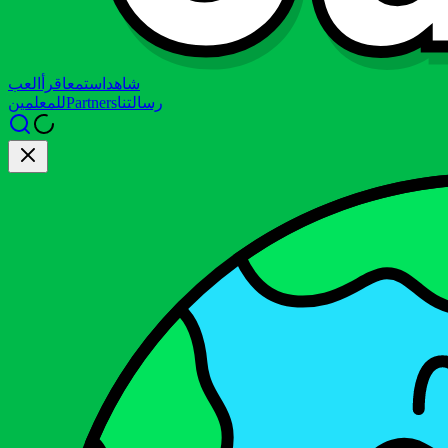
شاهد
استمع
اقرأ
العب
رسالتنا
Partners
للمعلمين