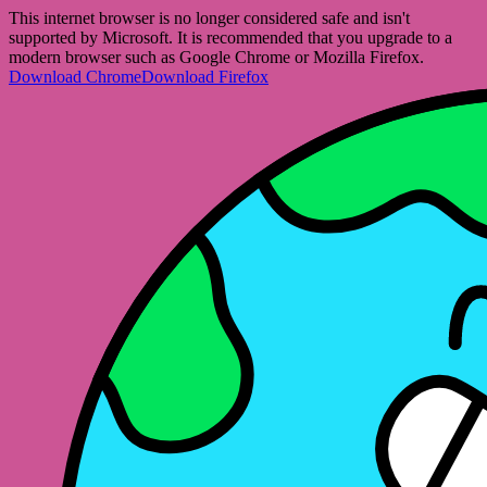
This internet browser is no longer considered safe and isn't
supported by Microsoft. It is recommended that you upgrade to a
modern browser such as Google Chrome or Mozilla Firefox.
Download Chrome
Download Firefox