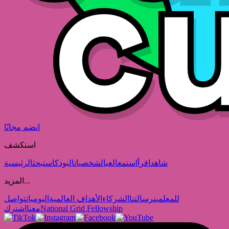
انضم مجانًا
استكشف
شاهد
اقرأ
استمع
العب
الشخصيات
البودكاست
بحث
الرئيسية
المزيد...
للمعلمين
رسالتنا
الشركاء
الأهداف العالمية
اليوميات
تواصل
National Grid Fellowship
معنا
اشترك