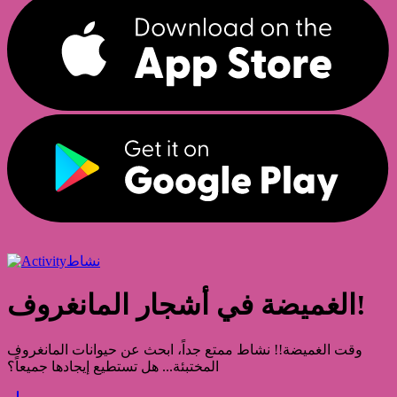
نشاط
الغميضة في أشجار المانغروف!
وقت الغميضة!! نشاط ممتع جداً، ابحث عن حيوانات المانغروف
المختبئة... هل تستطيع إيجادها جميعاً؟