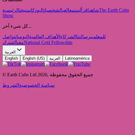
The Earth Cubs
شاهد
اقرأ
استمع
العب
الشخصيات
البودكاست
بحث
الرئيسية
Show
كل شيء آخر...
للمعلمين
رسالتنا
الشركاء
الأهداف العالمية
اليوميات
تواصل
National Grid Fellowship
معنا
اشترك
العربية
Latinoamérica
العربية
English (US)
English
جميع الحقوق محفوظة
,
2026
© Earth Cubs Ltd
سياسة الخصوصية
الشروط