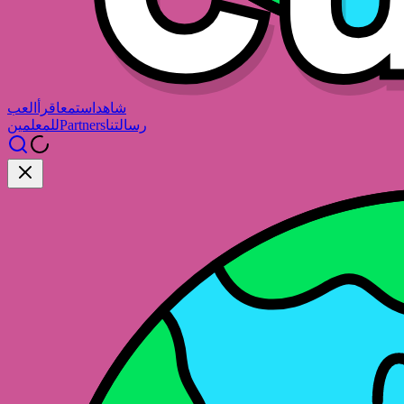
شاهد
استمع
اقرأ
العب
رسالتنا
Partners
للمعلمين