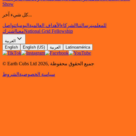
Show
كل شيء آخر...
للمعلمين
رسالتنا
الشركاء
الأهداف العالمية
اليوميات
تواصل
National Grid Fellowship
معنا
اشترك
العربية
Latinoamérica
العربية
English (US)
English
جميع الحقوق محفوظة
,
2026
© Earth Cubs Ltd
سياسة الخصوصية
الشروط