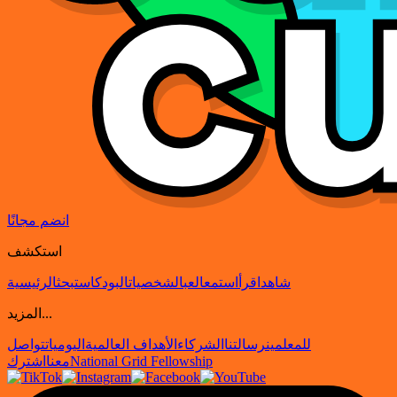
انضم مجانًا
استكشف
شاهد
اقرأ
استمع
العب
الشخصيات
البودكاست
بحث
الرئيسية
المزيد...
للمعلمين
رسالتنا
الشركاء
الأهداف العالمية
اليوميات
تواصل
National Grid Fellowship
معنا
اشترك