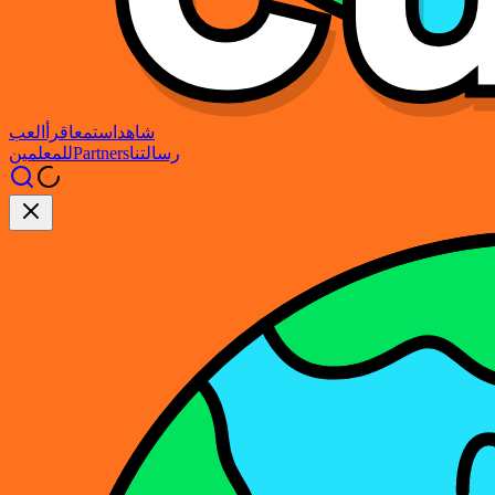
شاهد
استمع
اقرأ
العب
رسالتنا
Partners
للمعلمين