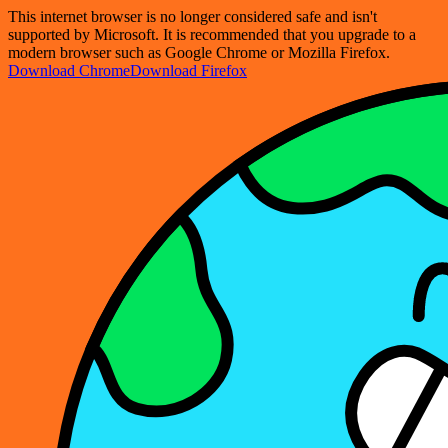
This internet browser is no longer considered safe and isn't
supported by Microsoft. It is recommended that you upgrade to a
modern browser such as Google Chrome or Mozilla Firefox.
Download Chrome
Download Firefox