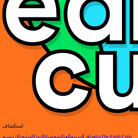
استكشاف
The Earth Cubs
شاهد
اقرأ
استمع
العب
الشخصيات
البودكاست
بحث
الرئيسية