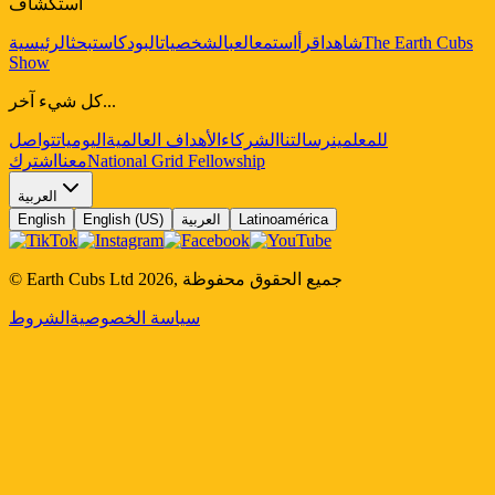
استكشاف
The Earth Cubs
شاهد
اقرأ
استمع
العب
الشخصيات
البودكاست
بحث
الرئيسية
Show
كل شيء آخر...
للمعلمين
رسالتنا
الشركاء
الأهداف العالمية
اليوميات
تواصل
National Grid Fellowship
معنا
اشترك
العربية
Latinoamérica
العربية
English (US)
English
جميع الحقوق محفوظة
,
2026
© Earth Cubs Ltd
سياسة الخصوصية
الشروط