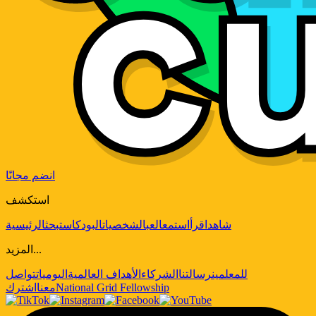
انضم مجانًا
استكشف
شاهد
اقرأ
استمع
العب
الشخصيات
البودكاست
بحث
الرئيسية
المزيد...
للمعلمين
رسالتنا
الشركاء
الأهداف العالمية
اليوميات
تواصل
National Grid Fellowship
معنا
اشترك