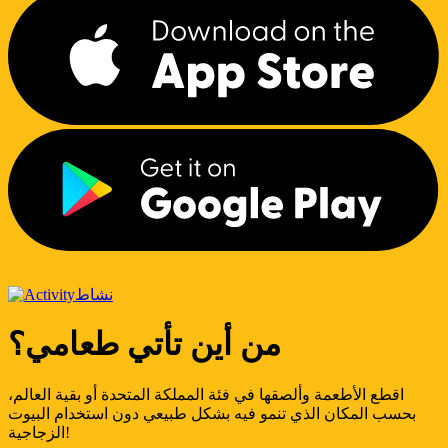
نشاط
من أين تأتي طعامي؟
اقطع الأطعمة وألصقها في فئة المملكة المتحدة أو بقية العالم،
بحسب المكان الذي تنمو فيه بشكل طبيعي دون استخدام البيوت
الزجاجية!