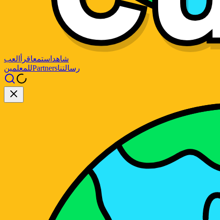
شاهد
استمع
اقرأ
العب
رسالتنا
Partners
للمعلمين