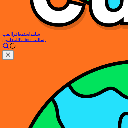
شاهد
استمع
اقرأ
العب
رسالتنا
Partners
للمعلمين