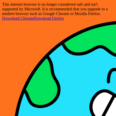
This internet browser is no longer considered safe and isn't
supported by Microsoft. It is recommended that you upgrade to a
modern browser such as Google Chrome or Mozilla Firefox.
Download Chrome
Download Firefox