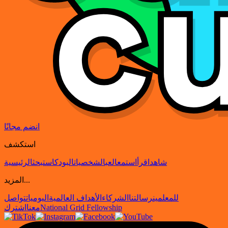
انضم مجانًا
استكشف
شاهد
اقرأ
استمع
العب
الشخصيات
البودكاست
بحث
الرئيسية
المزيد...
للمعلمين
رسالتنا
الشركاء
الأهداف العالمية
اليوميات
تواصل
National Grid Fellowship
معنا
اشترك