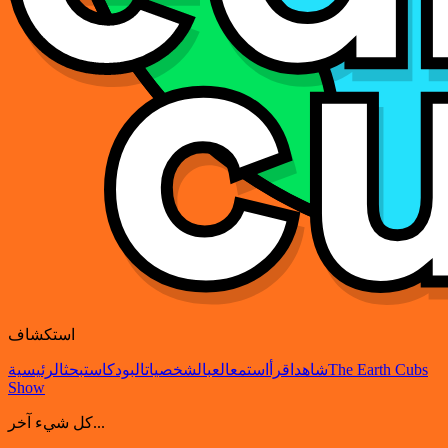
استكشاف
The Earth Cubs
شاهد
اقرأ
استمع
العب
الشخصيات
البودكاست
بحث
الرئيسية
Show
كل شيء آخر...