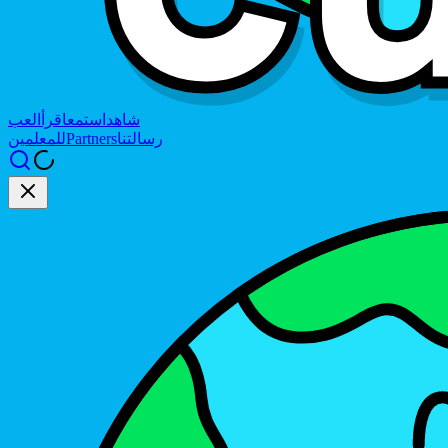
شاهد
استمع
اقرأ
العب
رسالتنا
Partners
للمعلمين