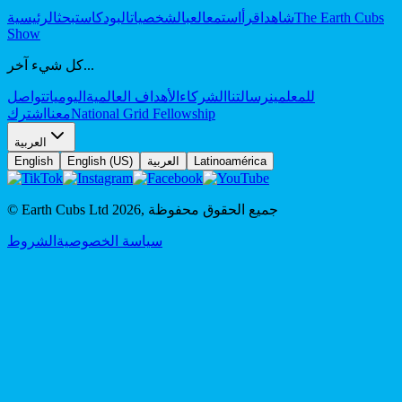
The Earth Cubs
شاهد
اقرأ
استمع
العب
الشخصيات
البودكاست
بحث
الرئيسية
Show
كل شيء آخر...
للمعلمين
رسالتنا
الشركاء
الأهداف العالمية
اليوميات
تواصل
National Grid Fellowship
معنا
اشترك
العربية
Latinoamérica
العربية
English (US)
English
جميع الحقوق محفوظة
,
2026
© Earth Cubs Ltd
سياسة الخصوصية
الشروط