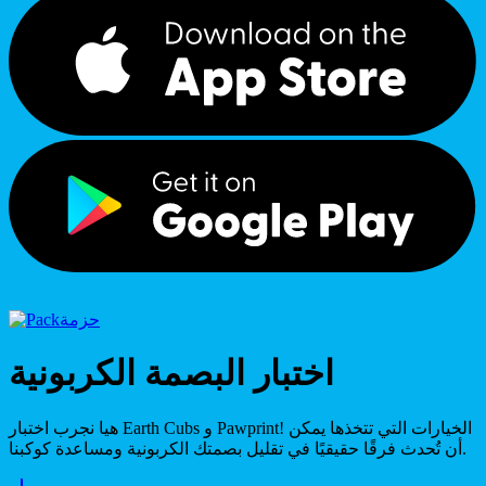
حزمة
اختبار البصمة الكربونية
هيا نجرب اختبار Earth Cubs و Pawprint! الخيارات التي تتخذها يمكن
أن تُحدث فرقًا حقيقيًا في تقليل بصمتك الكربونية ومساعدة كوكبنا.