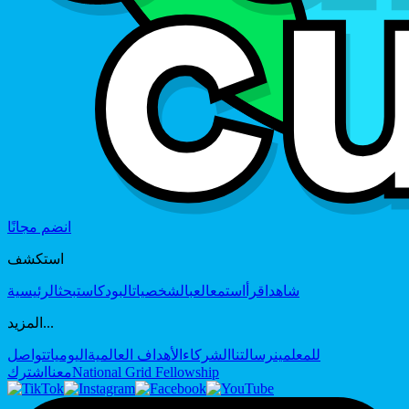
انضم مجانًا
استكشف
شاهد
اقرأ
استمع
العب
الشخصيات
البودكاست
بحث
الرئيسية
المزيد...
للمعلمين
رسالتنا
الشركاء
الأهداف العالمية
اليوميات
تواصل
National Grid Fellowship
معنا
اشترك