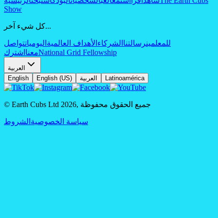
The Earth Cubs
شاهد
اقرأ
استمع
العب
الشخصيات
البودكاست
بحث
الرئيسية
Show
كل شيء آخر...
للمعلمين
رسالتنا
الشركاء
الأهداف العالمية
اليوميات
تواصل
National Grid Fellowship
معنا
اشترك
العربية
Latinoamérica
العربية
English (US)
English
جميع الحقوق محفوظة
,
2026
© Earth Cubs Ltd
سياسة الخصوصية
الشروط