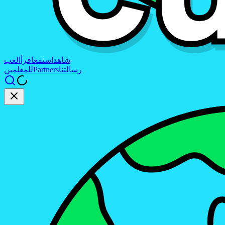
شاهد
استمع
اقرأ
العب
رسالتنا
Partners
للمعلمين