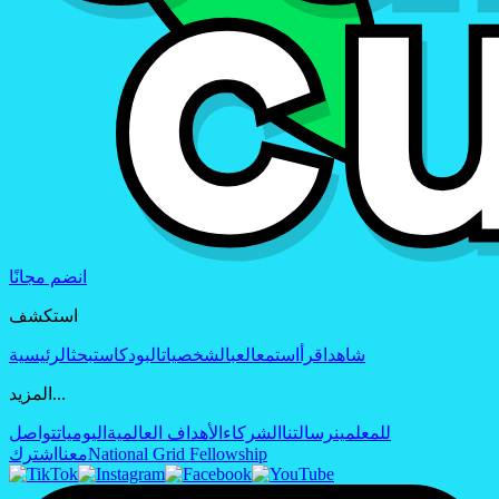
انضم مجانًا
استكشف
شاهد
اقرأ
استمع
العب
الشخصيات
البودكاست
بحث
الرئيسية
المزيد...
للمعلمين
رسالتنا
الشركاء
الأهداف العالمية
اليوميات
تواصل
National Grid Fellowship
معنا
اشترك