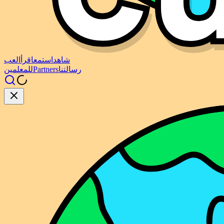
شاهد
استمع
اقرأ
العب
رسالتنا
Partners
للمعلمين