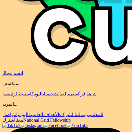
انضم مجانًا
استكشف
شاهد
اقرأ
استمع
العب
الشخصيات
البودكاست
بحث
الرئيسية
المزيد...
للمعلمين
رسالتنا
الشركاء
الأهداف العالمية
اليوميات
تواصل
National Grid Fellowship
معنا
اشترك