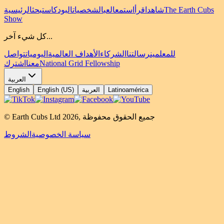
The Earth Cubs
شاهد
اقرأ
استمع
العب
الشخصيات
البودكاست
بحث
الرئيسية
Show
كل شيء آخر...
للمعلمين
رسالتنا
الشركاء
الأهداف العالمية
اليوميات
تواصل
National Grid Fellowship
معنا
اشترك
العربية
Latinoamérica
العربية
English (US)
English
جميع الحقوق محفوظة
,
2026
© Earth Cubs Ltd
سياسة الخصوصية
الشروط