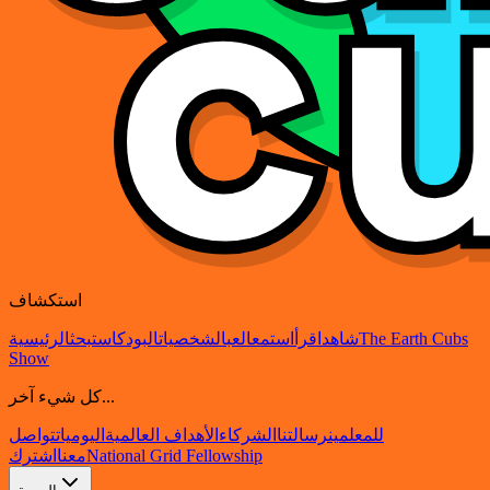
استكشاف
The Earth Cubs
شاهد
اقرأ
استمع
العب
الشخصيات
البودكاست
بحث
الرئيسية
Show
كل شيء آخر...
للمعلمين
رسالتنا
الشركاء
الأهداف العالمية
اليوميات
تواصل
National Grid Fellowship
معنا
اشترك