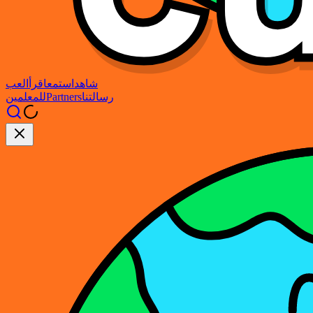
شاهد
استمع
اقرأ
العب
رسالتنا
Partners
للمعلمين