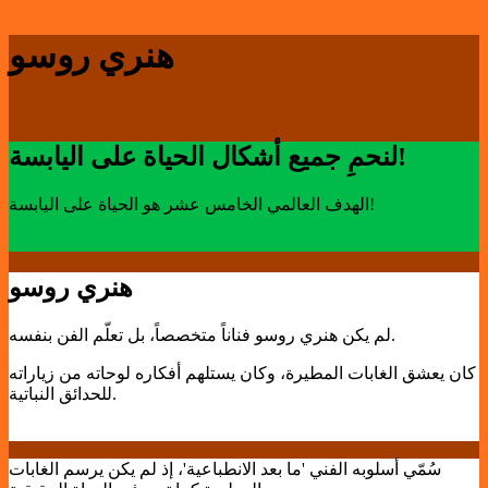
هنري روسو
لنحمِ جميع أشكال الحياة على اليابسة!
الهدف العالمي الخامس عشر هو الحياة على اليابسة!
هنري روسو
لم يكن هنري روسو فناناً متخصصاً، بل تعلّم الفن بنفسه.
كان يعشق الغابات المطيرة، وكان يستلهم أفكاره لوحاته من زياراته
للحدائق النباتية.
سُمّي أسلوبه الفني 'ما بعد الانطباعية'، إذ لم يكن يرسم الغابات