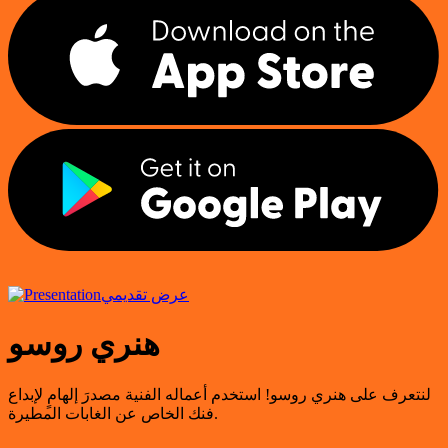
عرض تقديمي
هنري روسو
لنتعرف على هنري روسو! استخدم أعماله الفنية مصدرَ إلهامٍ لإبداع
فنك الخاص عن الغابات المطيرة.