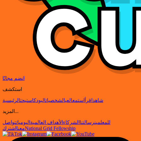
انضم مجانًا
استكشف
شاهد
اقرأ
استمع
العب
الشخصيات
البودكاست
بحث
الرئيسية
المزيد...
للمعلمين
رسالتنا
الشركاء
الأهداف العالمية
اليوميات
تواصل
National Grid Fellowship
معنا
اشترك