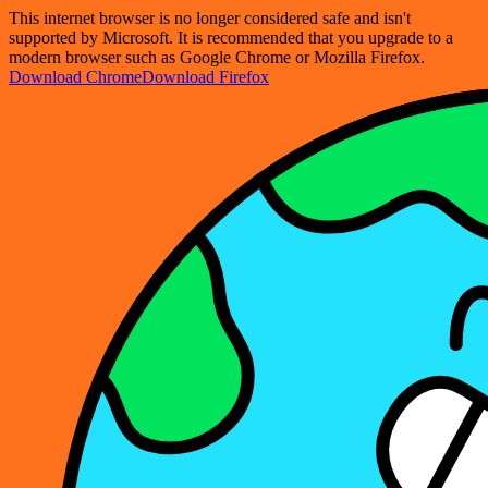
This internet browser is no longer considered safe and isn't
supported by Microsoft. It is recommended that you upgrade to a
modern browser such as Google Chrome or Mozilla Firefox.
Download Chrome
Download Firefox