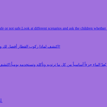
fe or not safe.
Look at different scenarios and ask the children whether e
اكتشف لماذا ركوب القطار أفضل لك وأفضل للكوكب!
اكتشف لماذا ركوب القطار أفضل لك و
دّ الماء جزءاً أساسياً من كل ما ترتديه وتأكله وتستخدمه يومياً.
أدخل تعلّم المحيطات إلى مدرستك.
أ