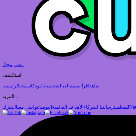
انضم مجانًا
استكشف
شاهد
اقرأ
استمع
العب
الشخصيات
البودكاست
بحث
الرئيسية
المزيد...
Nat
للمعلمين
رسالتنا
الشركاء
الأهداف العالمية
اليوميات
تواصل معنا
اشترك