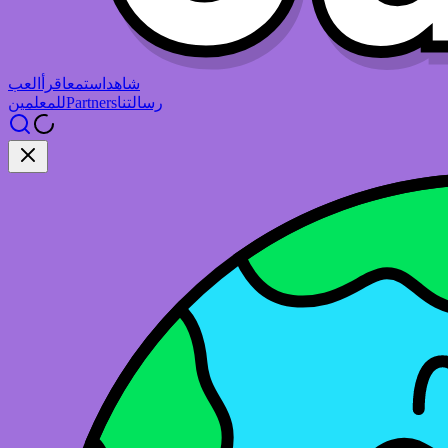
شاهد
استمع
اقرأ
العب
رسالتنا
Partners
للمعلمين