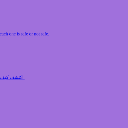
ach one is safe or not safe.
اكتشف كيف يُعدّ الماء جزءاً أساسياً من كل ما ترتديه وتأكله وتستخدمه يومياً.
اكتشف كيف يُع