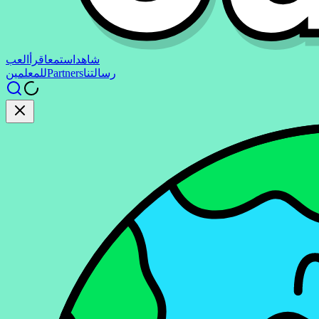
شاهد
استمع
اقرأ
العب
رسالتنا
Partners
للمعلمين