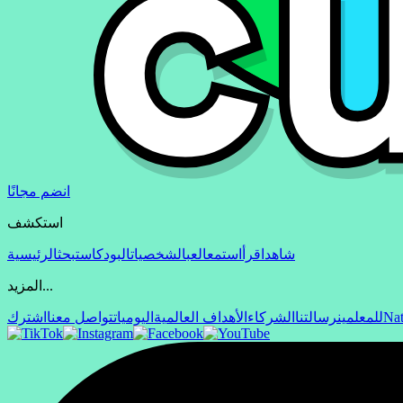
انضم مجانًا
استكشف
شاهد
اقرأ
استمع
العب
الشخصيات
البودكاست
بحث
الرئيسية
المزيد...
Nat
للمعلمين
رسالتنا
الشركاء
الأهداف العالمية
اليوميات
تواصل معنا
اشترك