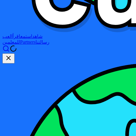
شاهد
استمع
اقرأ
العب
رسالتنا
Partners
للمعلمين