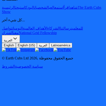
The Earth Cubs
شاهد
اقرأ
استمع
العب
الشخصيات
البودكاست
بحث
الرئيسية
Show
كل شيء آخر...
للمعلمين
رسالتنا
الشركاء
الأهداف العالمية
اليوميات
تواصل
National Grid Fellowship
معنا
اشترك
العربية
Latinoamérica
العربية
English (US)
English
جميع الحقوق محفوظة
,
2026
© Earth Cubs Ltd
سياسة الخصوصية
الشروط