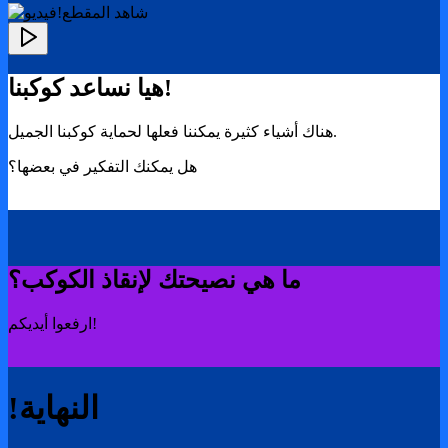
!شاهد المقطع
هيا نساعد كوكبنا!
هناك أشياء كثيرة يمكننا فعلها لحماية كوكبنا الجميل.
هل يمكنك التفكير في بعضها؟
ما هي نصيحتك لإنقاذ الكوكب؟
ارفعوا أيديكم!
!النهاية