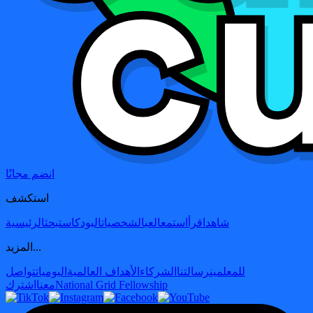
انضم مجانًا
استكشف
شاهد
اقرأ
استمع
العب
الشخصيات
البودكاست
بحث
الرئيسية
المزيد...
للمعلمين
رسالتنا
الشركاء
الأهداف العالمية
اليوميات
تواصل
National Grid Fellowship
معنا
اشترك