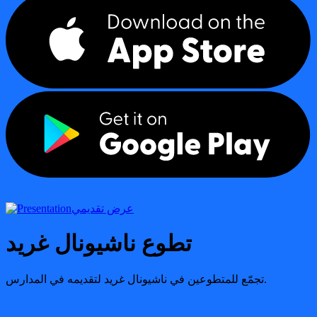
عرض تقديمي
تطوع ناشيونال غريد
تجمّع للمتطوعين في ناشيونال غريد لتقديمه في المدارس.