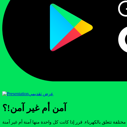
عرض تقديمي
آمن أم غير آمن!؟