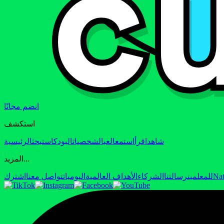
انضم مجانًا
استكشف
شاهد
اقرأ
استمع
العب
الشخصيات
البودكاست
بحث
الرئيسية
المزيد...
Nat
للمعلمين
رسالتنا
الشركاء
الأهداف العالمية
اليوميات
تواصل معنا
اشترك