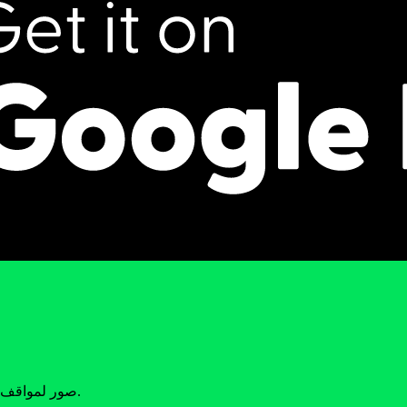
صور لمواقف مختلفة تتعلق بالكهرباء. قرر إذا كانت كل واحدة منها آمنة أم غير آمنة.