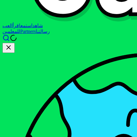
شاهد
استمع
اقرأ
العب
رسالتنا
Partners
للمعلمين