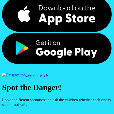
عرض تقديمي
Spot the Danger!
Look at different scenarios and ask the children whether each one is
safe or not safe.