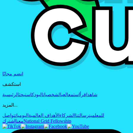
انضم مجانًا
استكشف
شاهد
اقرأ
استمع
العب
الشخصيات
البودكاست
بحث
الرئيسية
المزيد...
للمعلمين
رسالتنا
الشركاء
الأهداف العالمية
اليوميات
تواصل
National Grid Fellowship
معنا
اشترك