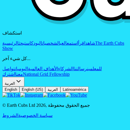
استكشاف
The Earth Cubs
شاهد
اقرأ
استمع
العب
الشخصيات
البودكاست
بحث
الرئيسية
Show
كل شيء آخر...
للمعلمين
رسالتنا
الشركاء
الأهداف العالمية
اليوميات
تواصل
National Grid Fellowship
معنا
اشترك
العربية
Latinoamérica
العربية
English (US)
English
جميع الحقوق محفوظة
,
2026
© Earth Cubs Ltd
سياسة الخصوصية
الشروط