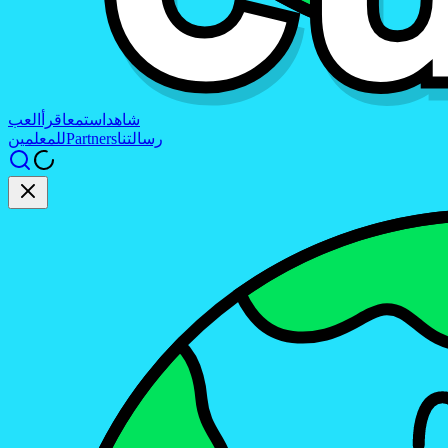
شاهد
استمع
اقرأ
العب
رسالتنا
Partners
للمعلمين