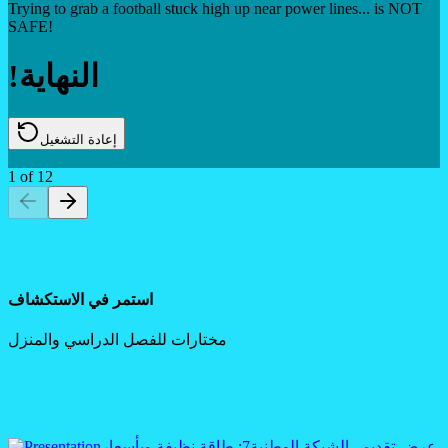
Trying to grab a football stuck high up near power lines... is NOT
SAFE!
!النهاية
إعادة التشغيل
1
of
12
استمر في الاستكشاف
مختارات للفصل الدراسي والمنزل
عرض تقديمي
الشبكة الوطنية
7: طاقة نظيفة وبأسعار