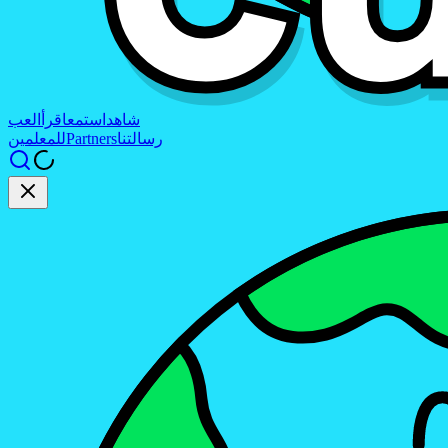
شاهد
استمع
اقرأ
العب
رسالتنا
Partners
للمعلمين