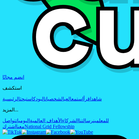
انضم مجانًا
استكشف
شاهد
اقرأ
استمع
العب
الشخصيات
البودكاست
بحث
الرئيسية
المزيد...
للمعلمين
رسالتنا
الشركاء
الأهداف العالمية
اليوميات
تواصل
National Grid Fellowship
معنا
اشترك