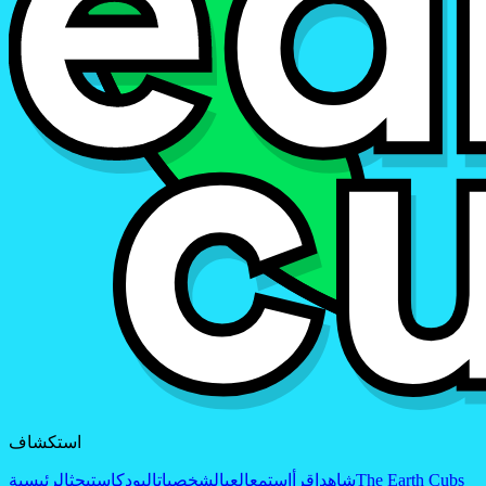
استكشاف
The Earth Cubs
شاهد
اقرأ
استمع
العب
الشخصيات
البودكاست
بحث
الرئيسية