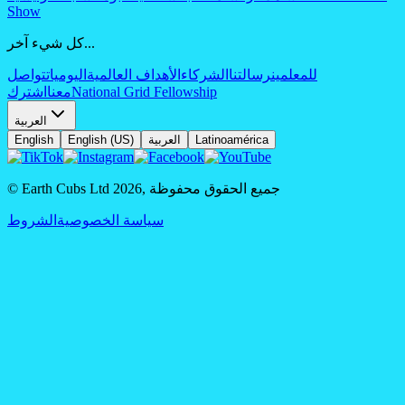
Show
كل شيء آخر...
للمعلمين
رسالتنا
الشركاء
الأهداف العالمية
اليوميات
تواصل
National Grid Fellowship
معنا
اشترك
العربية
Latinoamérica
العربية
English (US)
English
جميع الحقوق محفوظة
,
2026
© Earth Cubs Ltd
سياسة الخصوصية
الشروط