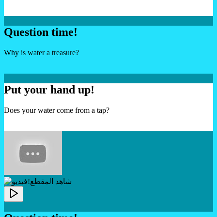
Question time!
Why is water a treasure?
Put your hand up!
Does your water come from a tap?
!شاهد المقطع