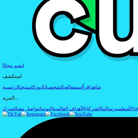
انضم مجانًا
استكشف
شاهد
اقرأ
استمع
العب
الشخصيات
البودكاست
بحث
الرئيسية
المزيد...
Nat
للمعلمين
رسالتنا
الشركاء
الأهداف العالمية
اليوميات
تواصل معنا
اشترك