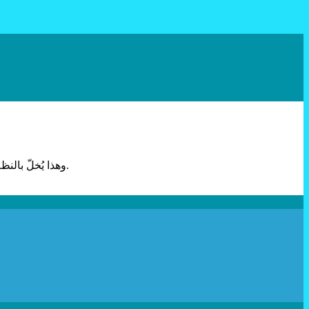
وهذا يُخلّ بالنظم البيئية المحلية. وعادةً ما تتمتع هذه الأنواع بقدرة على النمو السريع، مما يتسبب في أضرار جسيمة. ويمكن أن تُدخَل بشكل عرضي أو متعمد.