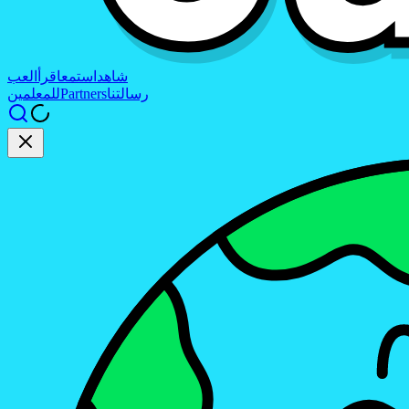
شاهد
استمع
اقرأ
العب
رسالتنا
Partners
للمعلمين