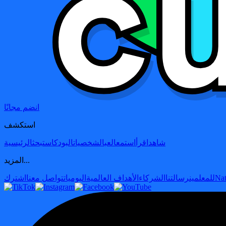
انضم مجانًا
استكشف
شاهد
اقرأ
استمع
العب
الشخصيات
البودكاست
بحث
الرئيسية
المزيد...
Nat
للمعلمين
رسالتنا
الشركاء
الأهداف العالمية
اليوميات
تواصل معنا
اشترك