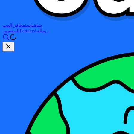
شاهد
استمع
اقرأ
العب
رسالتنا
Partners
للمعلمين