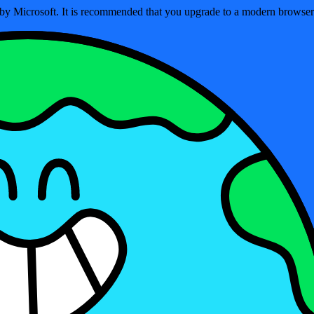
ed by Microsoft. It is recommended that you upgrade to a modern brows