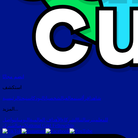
انضم مجانًا
استكشف
شاهد
اقرأ
استمع
العب
الشخصيات
البودكاست
بحث
الرئيسية
المزيد...
للمعلمين
رسالتنا
الشركاء
الأهداف العالمية
اليوميات
تواصل
National Grid Fellowship
معنا
اشترك