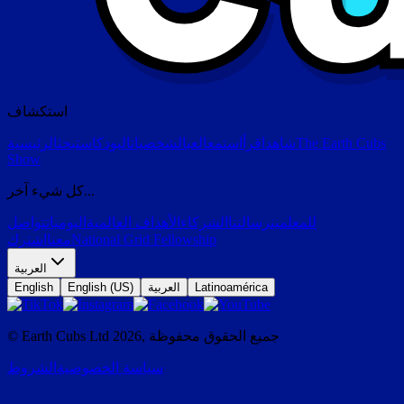
استكشاف
The Earth Cubs
شاهد
اقرأ
استمع
العب
الشخصيات
البودكاست
بحث
الرئيسية
Show
كل شيء آخر...
للمعلمين
رسالتنا
الشركاء
الأهداف العالمية
اليوميات
تواصل
National Grid Fellowship
معنا
اشترك
العربية
Latinoamérica
العربية
English (US)
English
جميع الحقوق محفوظة
,
2026
© Earth Cubs Ltd
سياسة الخصوصية
الشروط