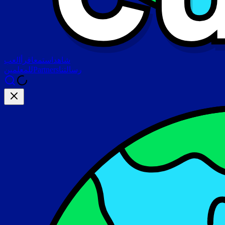
شاهد
استمع
اقرأ
العب
رسالتنا
Partners
للمعلمين