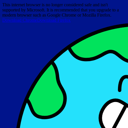
This internet browser is no longer considered safe and isn't
supported by Microsoft. It is recommended that you upgrade to a
modern browser such as Google Chrome or Mozilla Firefox.
Download Chrome
Download Firefox