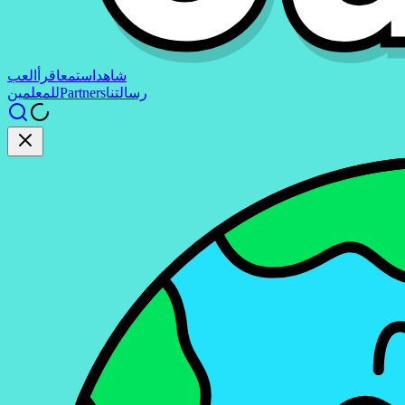
شاهد
استمع
اقرأ
العب
رسالتنا
Partners
للمعلمين