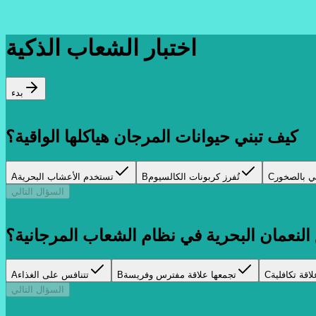
اختبار الشعاب الذكية
بدء
كيف تبني حيوانات المرجان هياكلها الواقية؟
ي بالصخور
C
تُفرز كربونات الكالسيوم
B
تستخدم الأعشاب البحرية
A
السؤال التالي
لنعمان البحرية في نظام الشعاب المرجانية؟
اقة تكافلية
C
تجمعها علاقة مفترس وفريسة
B
تتنافس على الغذاء
A
السؤال التالي