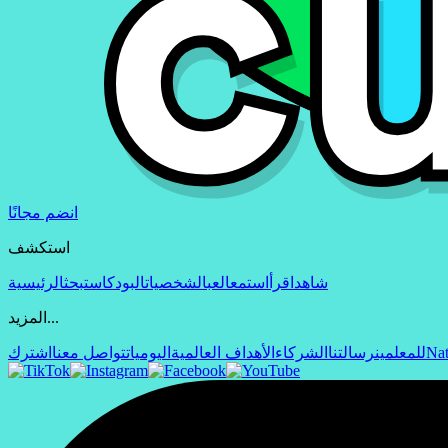
انضم مجانًا
استكشف
شاهد
اقرأ
استمع
العب
الشخصيات
البودكاست
بحث
الرئيسية
المزيد...
Nat
للمعلمين
رسالتنا
الشركاء
الأهداف العالمية
اليوميات
تواصل معنا
اشترك