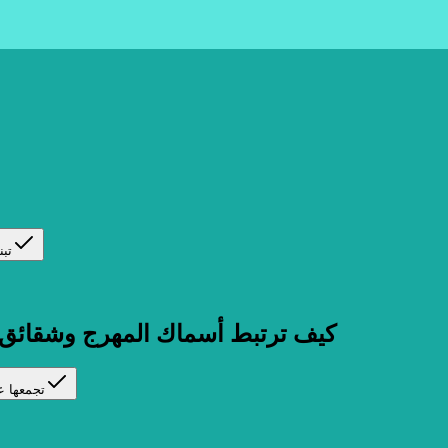
تبن
كيف ترتبط أسماك المهرج وشقائق ا
تجمعها عل