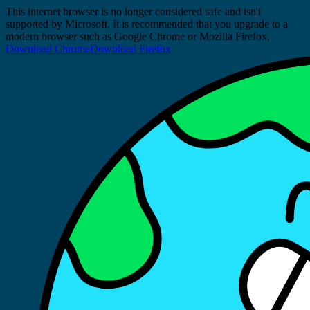
This internet browser is no longer considered safe and isn't
supported by Microsoft. It is recommended that you upgrade to a
modern browser such as Google Chrome or Mozilla Firefox.
Download Chrome
Download Firefox