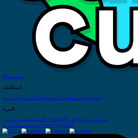
انضم مجانًا
استكشف
الرئيسية
بحث
البودكاست
الشخصيات
العب
استمع
اقرأ
شاهد
المزيد...
تواصل
اليوميات
الأهداف العالمية
الشركاء
رسالتنا
للمعلمين
اشترك
معنا
National Grid Fellowship