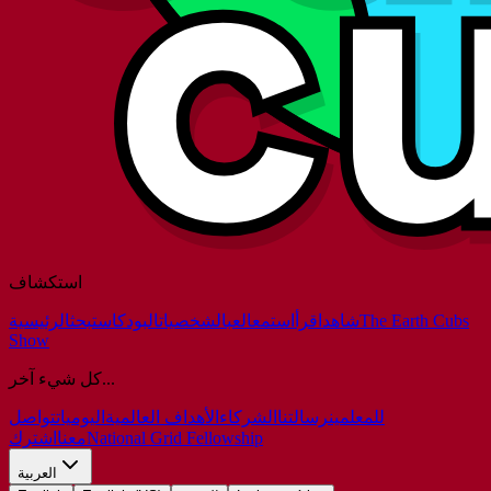
استكشاف
The Earth Cubs
شاهد
اقرأ
استمع
العب
الشخصيات
البودكاست
بحث
الرئيسية
Show
كل شيء آخر...
للمعلمين
رسالتنا
الشركاء
الأهداف العالمية
اليوميات
تواصل
National Grid Fellowship
معنا
اشترك
العربية