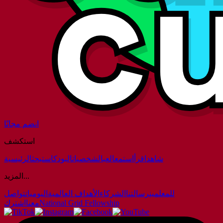
انضم مجانًا
استكشف
شاهد
اقرأ
استمع
العب
الشخصيات
البودكاست
بحث
الرئيسية
المزيد...
للمعلمين
رسالتنا
الشركاء
الأهداف العالمية
اليوميات
تواصل
National Grid Fellowship
معنا
اشترك