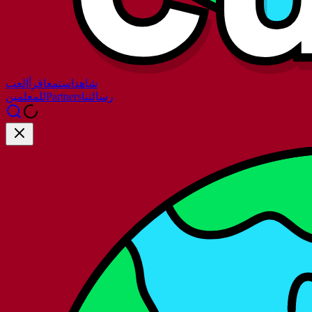
شاهد
استمع
اقرأ
العب
رسالتنا
Partners
للمعلمين