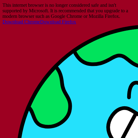
This internet browser is no longer considered safe and isn't
supported by Microsoft. It is recommended that you upgrade to a
modern browser such as Google Chrome or Mozilla Firefox.
Download Chrome
Download Firefox