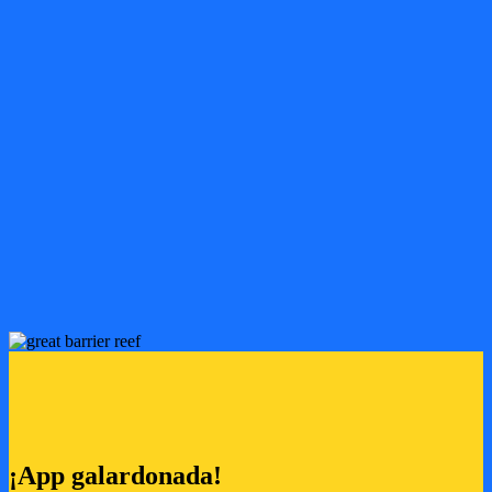
¡Mira, canta y aprende!
Cientos de videos diseñados para entretener y enseñar
Canciones, historias y aventuras que enseñan a los niños
sobre el planeta, el medio ambiente y la sostenibilidad
¡Segura, sin anuncios y disponible sin conexión!
Llena de contenido educativo seguro, perfecto para niños de 3
a 7 años
¡Descarga tus favoritos para disfrutar en cualquier lugar!
Todo sin anuncios
¡App galardonada!