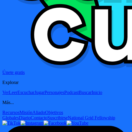
Únete gratis
Explorar
Ver
Leer
Escuchar
Jugar
Personajes
Podcast
Buscar
Inicio
Más...
Recursos
Misión
Aliado
Objetivos
Globales
Diario
Contacto
Suscribirse
National Grid Fellowship