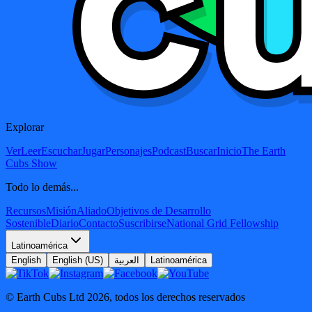
Explorar
Ver
Leer
Escuchar
Jugar
Personajes
Podcast
Buscar
Inicio
The Earth
Cubs Show
Todo lo demás...
Recursos
Misión
Aliado
Objetivos de Desarrollo
Sostenible
Diario
Contacto
Suscribirse
National Grid Fellowship
Latinoamérica
English
English (US)
العربية
Latinoamérica
© Earth Cubs Ltd
2026
,
todos los derechos reservados