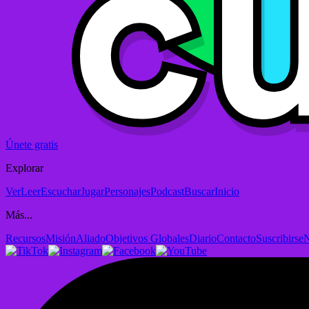
Únete gratis
Explorar
Ver
Leer
Escuchar
Jugar
Personajes
Podcast
Buscar
Inicio
Más...
Recursos
Misión
Aliado
Objetivos Globales
Diario
Contacto
Suscribirse
N