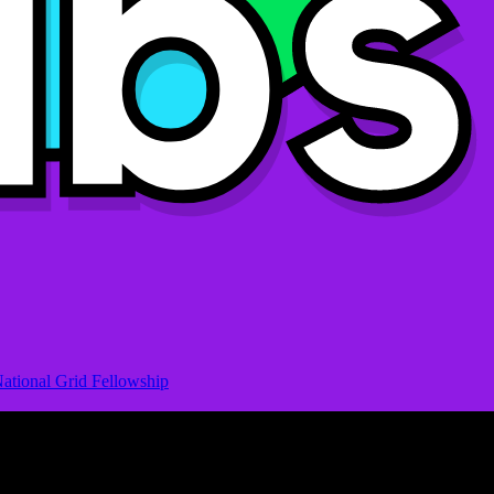
ational Grid Fellowship