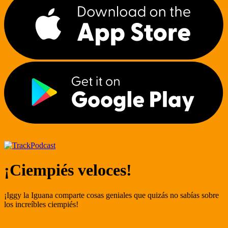
Podcast
¡Ciempiés veloces!
¡Iggy la Iguana comparte cosas geniales que quizás no sabías sobre
los increíbles ciempiés!