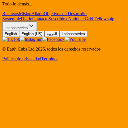
Todo lo demás...
Recursos
Misión
Aliado
Objetivos de Desarrollo
Sostenible
Diario
Contacto
Suscribirse
National Grid Fellowship
Latinoamérica
English
English (US)
العربية
Latinoamérica
© Earth Cubs Ltd
2026
,
todos los derechos reservados
Política de privacidad
Términos