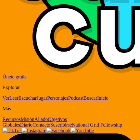
Únete gratis
Explorar
Ver
Leer
Escuchar
Jugar
Personajes
Podcast
Buscar
Inicio
Más...
Recursos
Misión
Aliado
Objetivos
Globales
Diario
Contacto
Suscribirse
National Grid Fellowship