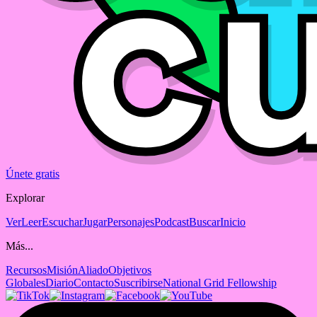
Únete gratis
Explorar
Ver
Leer
Escuchar
Jugar
Personajes
Podcast
Buscar
Inicio
Más...
Recursos
Misión
Aliado
Objetivos
Globales
Diario
Contacto
Suscribirse
National Grid Fellowship