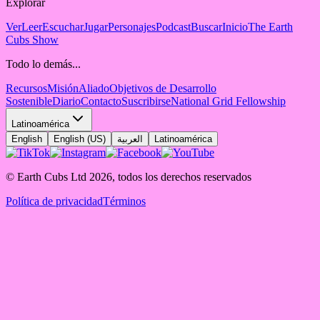
Explorar
Ver
Leer
Escuchar
Jugar
Personajes
Podcast
Buscar
Inicio
The Earth
Cubs Show
Todo lo demás...
Recursos
Misión
Aliado
Objetivos de Desarrollo
Sostenible
Diario
Contacto
Suscribirse
National Grid Fellowship
Latinoamérica
English
English (US)
العربية
Latinoamérica
© Earth Cubs Ltd
2026
,
todos los derechos reservados
Política de privacidad
Términos