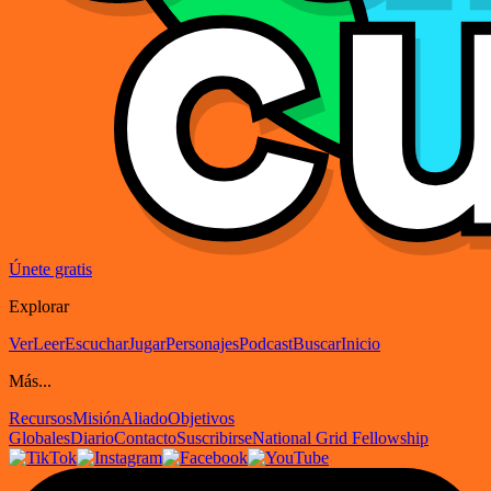
Únete gratis
Explorar
Ver
Leer
Escuchar
Jugar
Personajes
Podcast
Buscar
Inicio
Más...
Recursos
Misión
Aliado
Objetivos
Globales
Diario
Contacto
Suscribirse
National Grid Fellowship