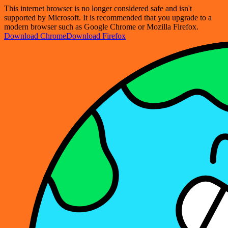
This internet browser is no longer considered safe and isn't
supported by Microsoft. It is recommended that you upgrade to a
modern browser such as Google Chrome or Mozilla Firefox.
Download Chrome
Download Firefox