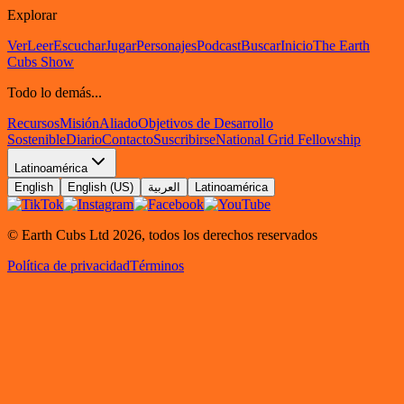
Explorar
Ver
Leer
Escuchar
Jugar
Personajes
Podcast
Buscar
Inicio
The Earth
Cubs Show
Todo lo demás...
Recursos
Misión
Aliado
Objetivos de Desarrollo
Sostenible
Diario
Contacto
Suscribirse
National Grid Fellowship
Latinoamérica
English
English (US)
العربية
Latinoamérica
© Earth Cubs Ltd
2026
,
todos los derechos reservados
Política de privacidad
Términos