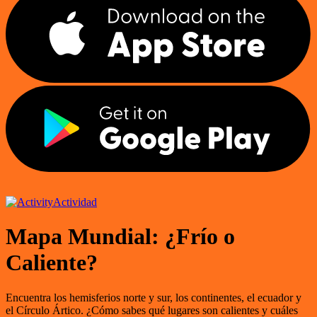
Actividad
Mapa Mundial: ¿Frío o
Caliente?
Encuentra los hemisferios norte y sur, los continentes, el ecuador y
el Círculo Ártico. ¿Cómo sabes qué lugares son calientes y cuáles