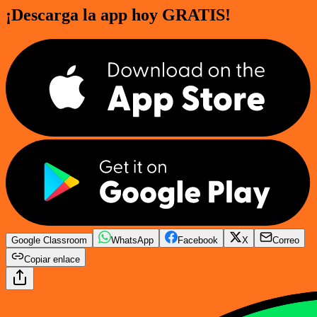
¡Descarga la app hoy GRATIS!
Google Classroom
WhatsApp
Facebook
X
Correo
Copiar enlace