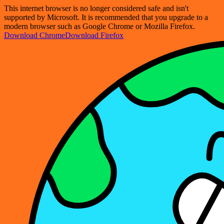
This internet browser is no longer considered safe and isn't
supported by Microsoft. It is recommended that you upgrade to a
modern browser such as Google Chrome or Mozilla Firefox.
Download Chrome
Download Firefox