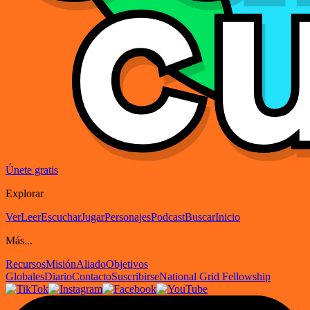
Únete gratis
Explorar
Ver
Leer
Escuchar
Jugar
Personajes
Podcast
Buscar
Inicio
Más...
Recursos
Misión
Aliado
Objetivos
Globales
Diario
Contacto
Suscribirse
National Grid Fellowship