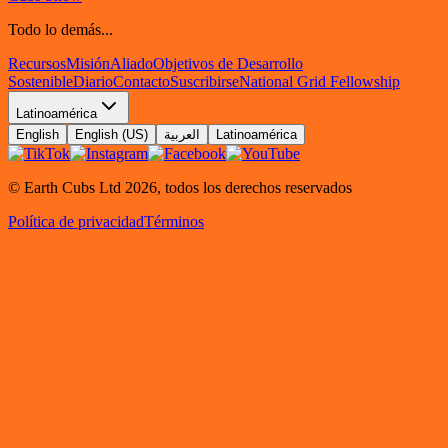
Todo lo demás...
Recursos
Misión
Aliado
Objetivos de Desarrollo
Sostenible
Diario
Contacto
Suscribirse
National Grid Fellowship
Latinoamérica
English
English (US)
العربية
Latinoamérica
© Earth Cubs Ltd
2026
,
todos los derechos reservados
Política de privacidad
Términos