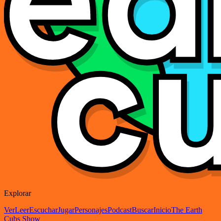
Explorar
Ver
Leer
Escuchar
Jugar
Personajes
Podcast
Buscar
Inicio
The Earth
Cubs Show