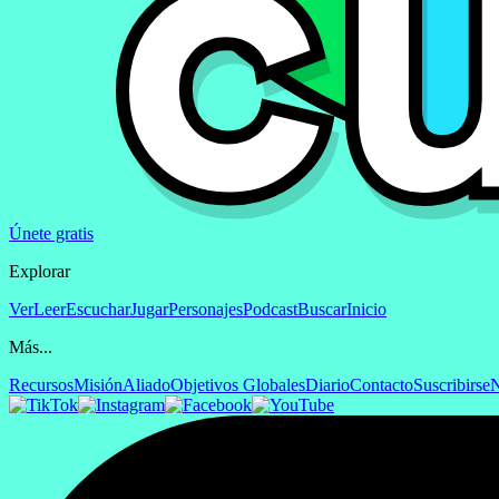
Únete gratis
Explorar
Ver
Leer
Escuchar
Jugar
Personajes
Podcast
Buscar
Inicio
Más...
Recursos
Misión
Aliado
Objetivos Globales
Diario
Contacto
Suscribirse
N