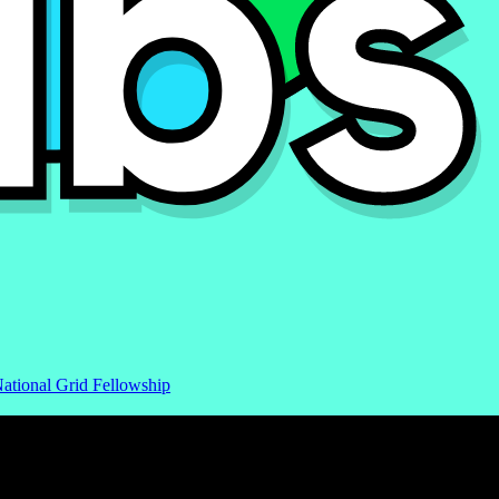
ational Grid Fellowship