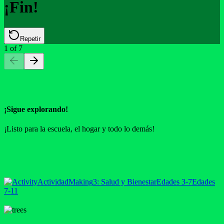
¡Fin!
Repetir
1
of
7
¡Sigue explorando!
¡Listo para la escuela, el hogar y todo lo demás!
Actividad
Making
3: Salud y Bienestar
Edades 3-7
Edades
7-11