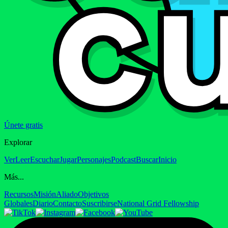
Únete gratis
Explorar
Ver
Leer
Escuchar
Jugar
Personajes
Podcast
Buscar
Inicio
Más...
Recursos
Misión
Aliado
Objetivos
Globales
Diario
Contacto
Suscribirse
National Grid Fellowship