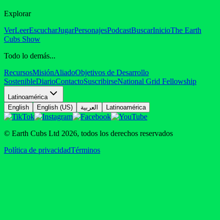
Explorar
Ver
Leer
Escuchar
Jugar
Personajes
Podcast
Buscar
Inicio
The Earth
Cubs Show
Todo lo demás...
Recursos
Misión
Aliado
Objetivos de Desarrollo
Sostenible
Diario
Contacto
Suscribirse
National Grid Fellowship
Latinoamérica
English
English (US)
العربية
Latinoamérica
© Earth Cubs Ltd
2026
,
todos los derechos reservados
Política de privacidad
Términos