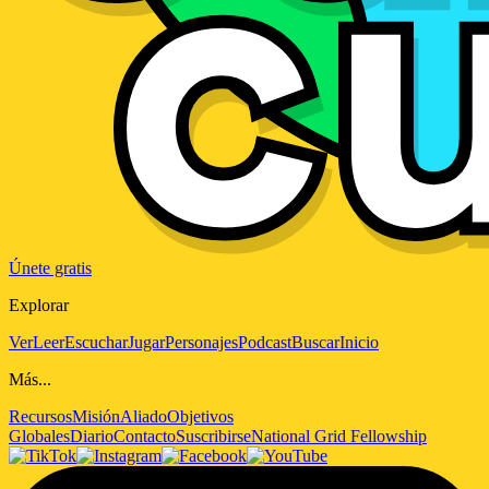
Únete gratis
Explorar
Ver
Leer
Escuchar
Jugar
Personajes
Podcast
Buscar
Inicio
Más...
Recursos
Misión
Aliado
Objetivos
Globales
Diario
Contacto
Suscribirse
National Grid Fellowship