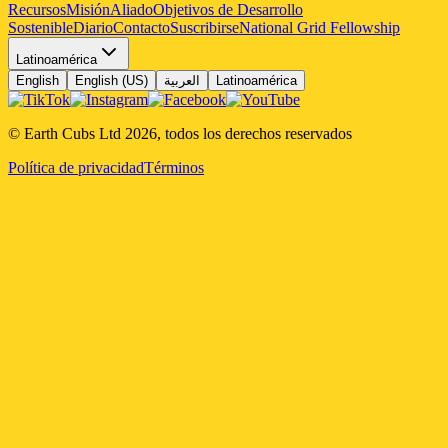
Recursos
Misión
Aliado
Objetivos de Desarrollo
Sostenible
Diario
Contacto
Suscribirse
National Grid Fellowship
Latinoamérica
English
English (US)
العربية
Latinoamérica
© Earth Cubs Ltd
2026
,
todos los derechos reservados
Política de privacidad
Términos