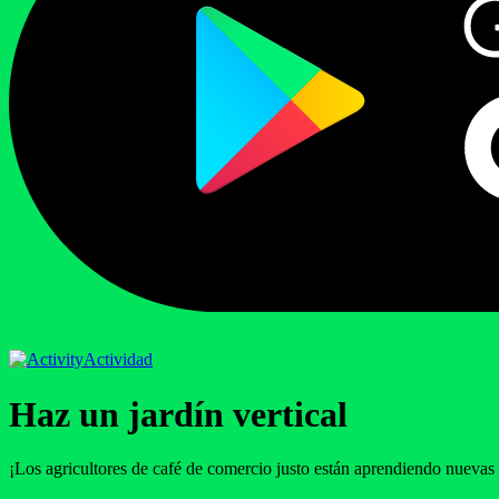
Actividad
Haz un jardín vertical
¡Los agricultores de café de comercio justo están aprendiendo nuevas 