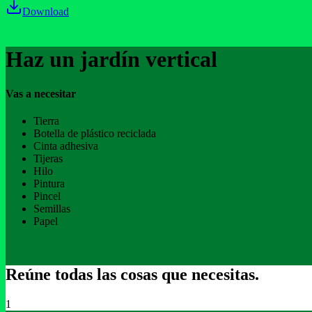
Download
Haz un jardín vertical
Vas a necesitar
Tierra
Botella de plástico reciclada
Cinta adhesiva
Tijeras
Hilo
Pintura
Pincel
Semillas
Papel
Reúne todas las cosas que necesitas.
1