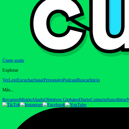
Únete gratis
Explorar
Ver
Leer
Escuchar
Jugar
Personajes
Podcast
Buscar
Inicio
Más...
Recursos
Misión
Aliado
Objetivos Globales
Diario
Contacto
Suscribirse
N