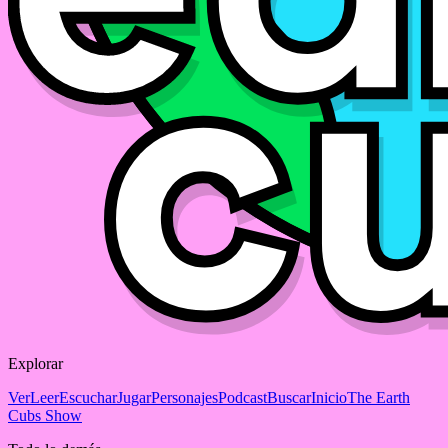
Explorar
Ver
Leer
Escuchar
Jugar
Personajes
Podcast
Buscar
Inicio
The Earth
Cubs Show