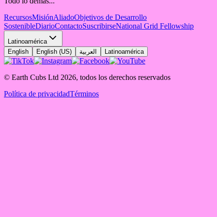
Todo lo demás...
Recursos
Misión
Aliado
Objetivos de Desarrollo
Sostenible
Diario
Contacto
Suscribirse
National Grid Fellowship
Latinoamérica
English
English (US)
العربية
Latinoamérica
© Earth Cubs Ltd
2026
,
todos los derechos reservados
Política de privacidad
Términos