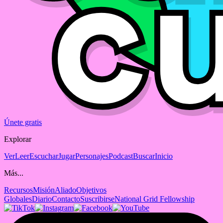
Únete gratis
Explorar
Ver
Leer
Escuchar
Jugar
Personajes
Podcast
Buscar
Inicio
Más...
Recursos
Misión
Aliado
Objetivos
Globales
Diario
Contacto
Suscribirse
National Grid Fellowship