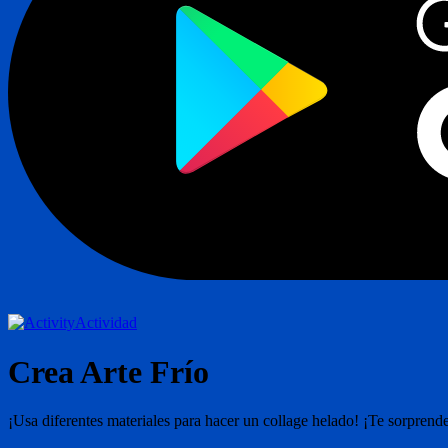
Actividad
Crea Arte Frío
¡Usa diferentes materiales para hacer un collage helado! ¡Te sorprenderá