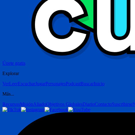
Únete gratis
Explorar
Ver
Leer
Escuchar
Jugar
Personajes
Podcast
Buscar
Inicio
Más...
Recursos
Misión
Aliado
Objetivos Globales
Diario
Contacto
Suscribirse
N