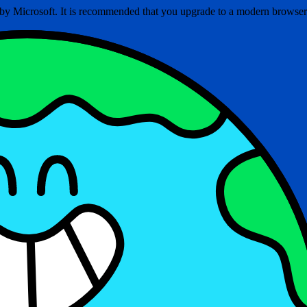
ed by Microsoft. It is recommended that you upgrade to a modern brows