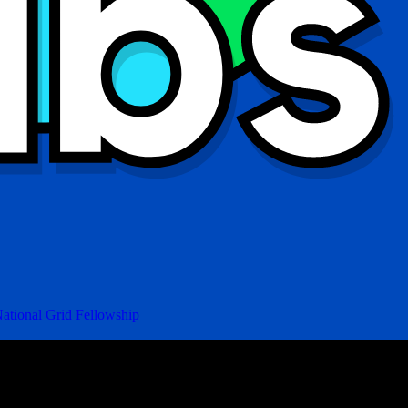
ational Grid Fellowship