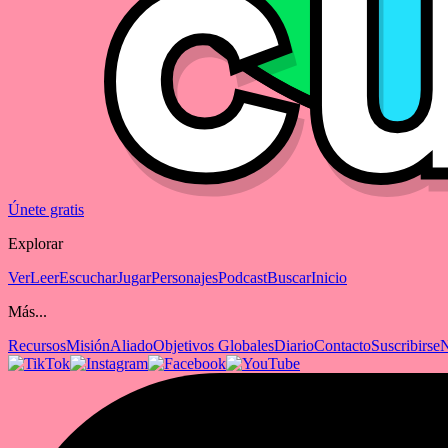
Únete gratis
Explorar
Ver
Leer
Escuchar
Jugar
Personajes
Podcast
Buscar
Inicio
Más...
Recursos
Misión
Aliado
Objetivos Globales
Diario
Contacto
Suscribirse
N