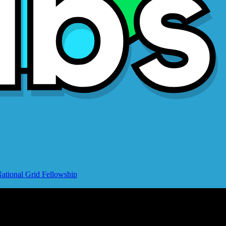
ational Grid Fellowship