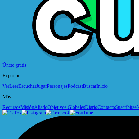
Únete gratis
Explorar
Ver
Leer
Escuchar
Jugar
Personajes
Podcast
Buscar
Inicio
Más...
Recursos
Misión
Aliado
Objetivos Globales
Diario
Contacto
Suscribirse
N