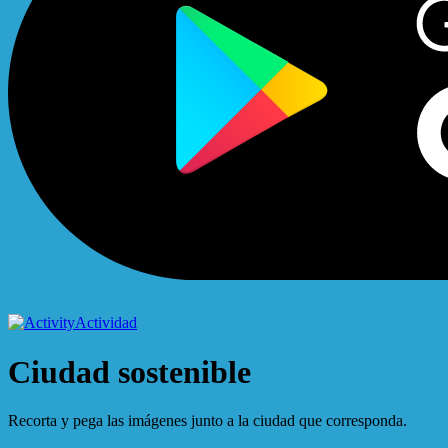
Actividad
Ciudad sostenible
Recorta y pega las imágenes junto a la ciudad que corresponda.