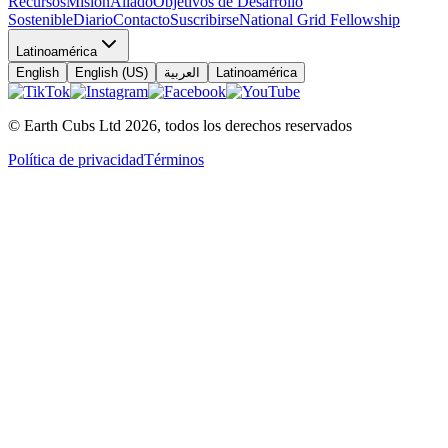
Recursos
Misión
Aliado
Objetivos de Desarrollo
Sostenible
Diario
Contacto
Suscribirse
National Grid Fellowship
Latinoamérica
English
English (US)
العربية
Latinoamérica
© Earth Cubs Ltd
2026
,
todos los derechos reservados
Política de privacidad
Términos