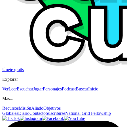
Únete gratis
Explorar
Ver
Leer
Escuchar
Jugar
Personajes
Podcast
Buscar
Inicio
Más...
Recursos
Misión
Aliado
Objetivos
Globales
Diario
Contacto
Suscribirse
National Grid Fellowship